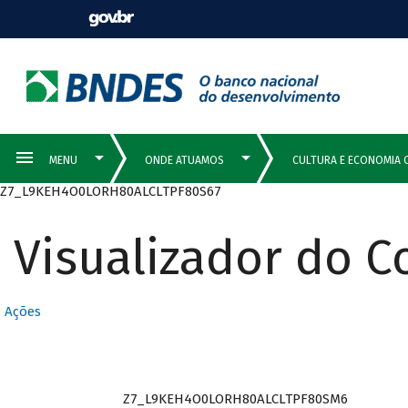
Z7_L9KEH4O0LORH80ALCLTPF80S67
Visualizador do 
Ações
Z7_L9KEH4O0LORH80ALCLTPF80SM6