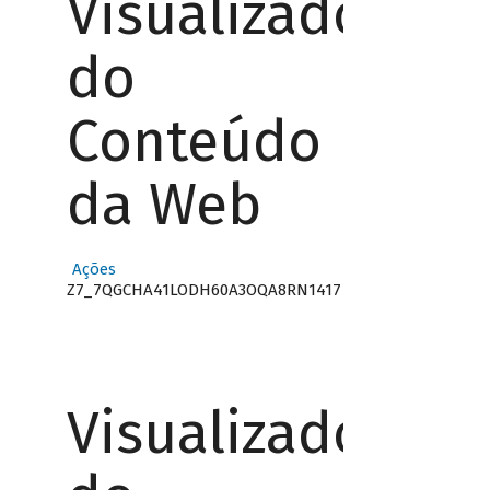
Visualizador
do
Conteúdo
da Web
Ações
Z7_7QGCHA41LODH60A3OQA8RN1417
Visualizador