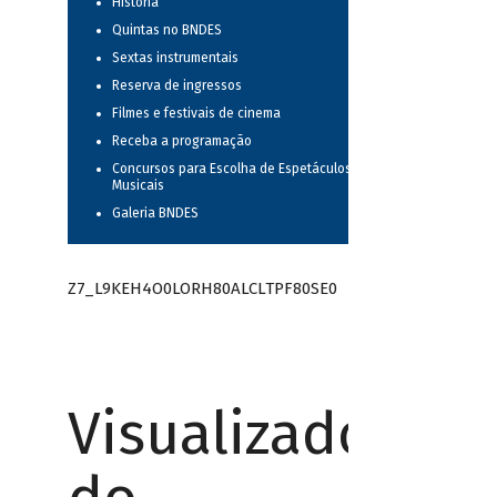
História
Quintas no BNDES
Sextas instrumentais
Reserva de ingressos
Filmes e festivais de cinema
Receba a programação
Concursos para Escolha de Espetáculos
Musicais
Galeria BNDES
Z7_L9KEH4O0LORH80ALCLTPF80SE0
Visualizador