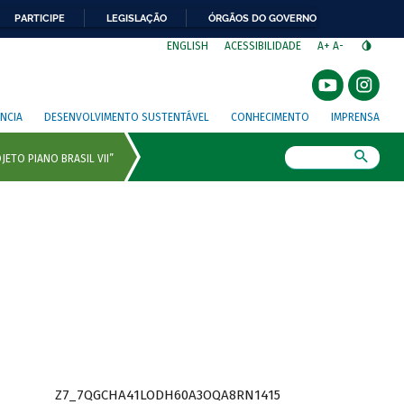
PARTICIPE
LEGISLAÇÃO
ÓRGÃOS DO GOVERNO
⁣
ENGLISH
ACESSIBILIDADE
A+
A-
NCIA
DESENVOLVIMENTO SUSTENTÁVEL
CONHECIMENTO
IMPRENSA
Busca
Z7_7QGCHA41LODH60A3OQA8RN1415