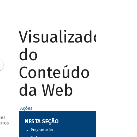
Visualizador
do
Conteúdo
da Web
Ações
des
NESTA SEÇÃO
unos
Programação