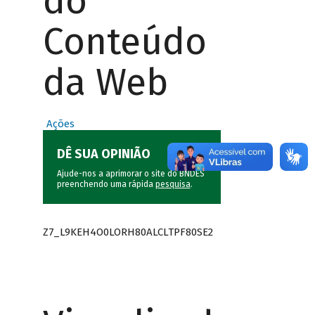
do
Conteúdo
da Web
Ações
DÊ SUA OPINIÃO
Ajude-nos a aprimorar o site do BNDES
preenchendo uma rápida
pesquisa
.
Z7_L9KEH4O0LORH80ALCLTPF80SE2