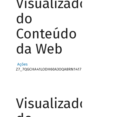
Visualizador
do
Conteúdo
da Web
Ações
Z7_7QGCHA41LODH60A3OQA8RN1417
Visualizador