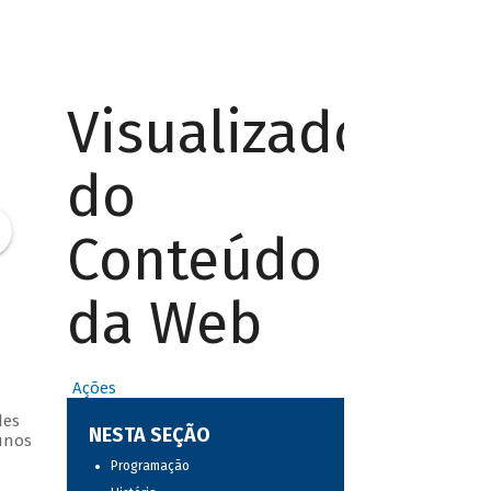
Visualizador
do
Conteúdo
da Web
Ações
des
NESTA SEÇÃO
unos
Programação