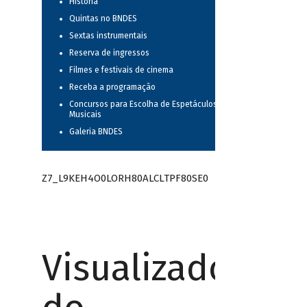
História
Quintas no BNDES
Sextas instrumentais
Reserva de ingressos
Filmes e festivais de cinema
Receba a programação
Concursos para Escolha de Espetáculos
Musicais
Galeria BNDES
Z7_L9KEH4O0LORH80ALCLTPF80SE0
Visualizador