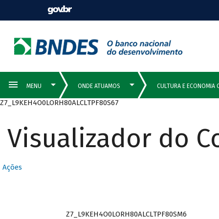
Z7_L9KEH4O0LORH80ALCLTPF80S67
Visualizador do 
Ações
Z7_L9KEH4O0LORH80ALCLTPF80SM6