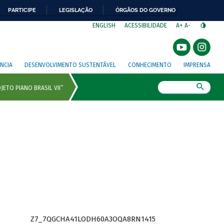
PARTICIPE
LEGISLAÇÃO
ÓRGÃOS DO GOVERNO
⁣
ENGLISH
ACESSIBILIDADE
A+
A-
NCIA
DESENVOLVIMENTO SUSTENTÁVEL
CONHECIMENTO
IMPRENSA
Busca
Z7_7QGCHA41LODH60A3OQA8RN1415