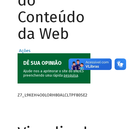
do
Conteúdo
da Web
Ações
DÊ SUA OPINIÃO
Ajude-nos a aprimorar o site do BNDES
preenchendo uma rápida
pesquisa
.
Z7_L9KEH4O0LORH80ALCLTPF80SE2