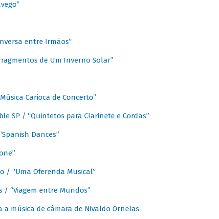
avego”
nversa entre Irmãos”
“Fragmentos de Um Inverno Solar”
Música Carioca de Concerto”
e SP / “Quintetos para Clarinete e Cordas”
/ “Spanish Dances”
fone”
lo / “Uma Oferenda Musical”
lis / “Viagem entre Mundos”
a a música de câmara de Nivaldo Ornelas