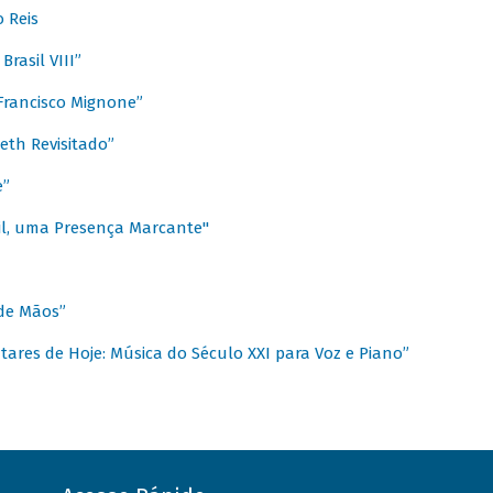
 Reis
rasil VIII”
rancisco Mignone”
reth Revisitado”
e”
sil, uma Presença Marcante"
 de Mãos”
ares de Hoje: Música do Século XXI para Voz e Piano”