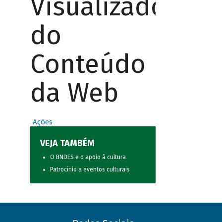
Visualizador
do
Conteúdo
da Web
Ações
VEJA TAMBÉM
O BNDES e o apoio à cultura
Patrocínio a eventos culturais