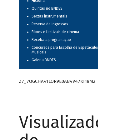
História
Quintas no BNDES
Sextas instrumentais
Reserva de ingressos
Filmes e festivais de cinema
Receba a programação
Concursos para Escolha de Espetáculos
Musicais
Galeria BNDES
Z7_7QGCHA41LOR9E0AB4V47KI18M2
Visualizador