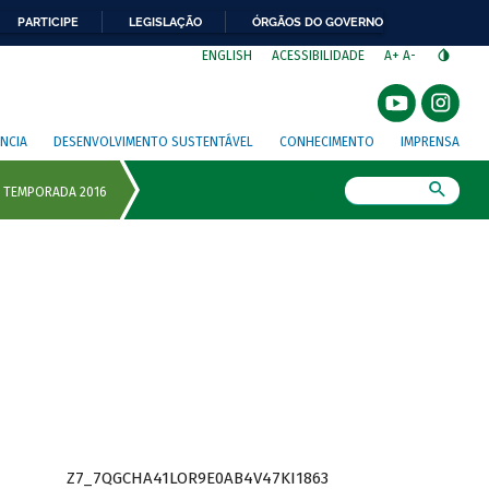
PARTICIPE
LEGISLAÇÃO
ÓRGÃOS DO GOVERNO
⁣
ENGLISH
ACESSIBILIDADE
A+
A-
NCIA
DESENVOLVIMENTO SUSTENTÁVEL
CONHECIMENTO
IMPRENSA
Busca
Z7_7QGCHA41LOR9E0AB4V47KI1863