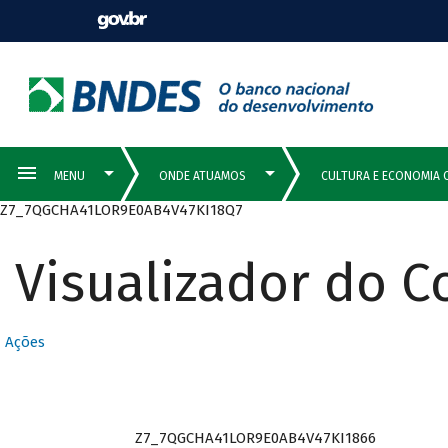
Z7_7QGCHA41LOR9E0AB4V47KI18Q7
Visualizador do 
Ações
Z7_7QGCHA41LOR9E0AB4V47KI1866