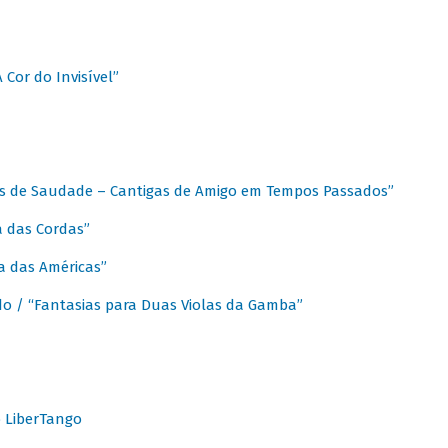
A Cor do Invisível”
as de Saudade – Cantigas de Amigo em Tempos Passados”
a das Cordas”
ca das Américas”
do / “Fantasias para Duas Violas da Gamba”
o LiberTango