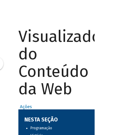
Visualizador
do
Conteúdo
da Web
Ações
NESTA SEÇÃO
Programação