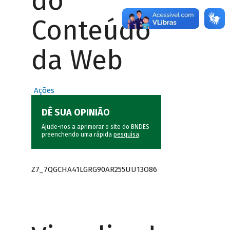
do
Conteúdo
da Web
Ações
DÊ SUA OPINIÃO
Ajude-nos a aprimorar o site do BNDES
preenchendo uma rápida
pesquisa
.
Z7_7QGCHA41LGRG90AR255UU13O86