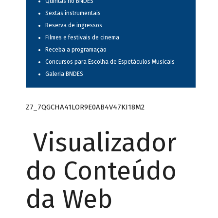
Quintas no BNDES
Sextas instrumentais
Reserva de ingressos
Filmes e festivais de cinema
Receba a programação
Concursos para Escolha de Espetáculos Musicais
Galeria BNDES
Z7_7QGCHA41LOR9E0AB4V47KI18M2
Visualizador
do Conteúdo
da Web