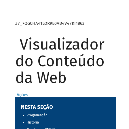
Z7_7QGCHA41LOR9E0AB4V47KI1863
Visualizador
do Conteúdo
da Web
Ações
NESTA SEÇÃO
Programação
História