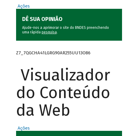
Ações
DÊ SUA OPINIÃO
Ajude-nos a aprimorar o site do BNDES preenchendo
uma rápida
pesquisa
.
Z7_7QGCHA41LGRG90AR255UU13O86
Visualizador
do Conteúdo
da Web
Ações