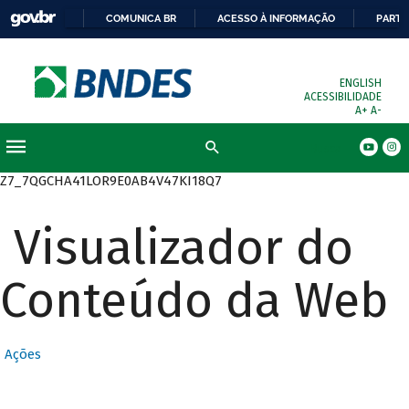
COMUNICA BR
ACESSO À INFORMAÇÃO
PARTI
ENGLISH
ACESSIBILIDADE
A+
A-
Busca
Z7_7QGCHA41LOR9E0AB4V47KI18Q7
Visualizador do
Conteúdo da Web
Ações