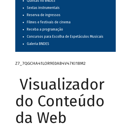
Quintas no BNDES
Sextas instrumentais
Reserva de ingressos
Filmes e festivais de cinema
Receba a programação
Concursos para Escolha de Espetáculos Musicais
Galeria BNDES
Z7_7QGCHA41LOR9E0AB4V47KI18M2
Visualizador
do Conteúdo
da Web