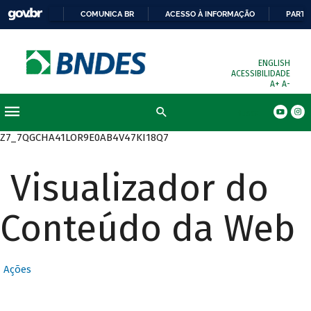
COMUNICA BR
ACESSO À INFORMAÇÃO
PARTI
ENGLISH
ACESSIBILIDADE
A+
A-
Busca
Z7_7QGCHA41LOR9E0AB4V47KI18Q7
Visualizador do
Conteúdo da Web
Ações