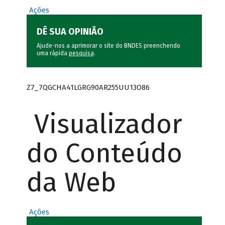
Ações
DÊ SUA OPINIÃO
Ajude-nos a aprimorar o site do BNDES preenchendo
uma rápida
pesquisa
.
Z7_7QGCHA41LGRG90AR255UU13O86
Visualizador
do Conteúdo
da Web
Ações