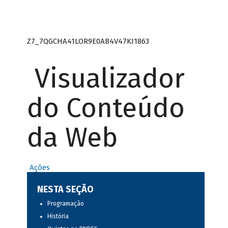
Z7_7QGCHA41LOR9E0AB4V47KI1863
Visualizador
do Conteúdo
da Web
Ações
NESTA SEÇÃO
Programação
História