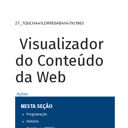
Z7_7QGCHA41LOR9E0AB4V47KI1863
Visualizador
do Conteúdo
da Web
Ações
NESTA SEÇÃO
Programação
História