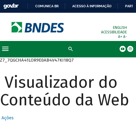
COMUNICA BR
ACESSO À INFORMAÇÃO
PARTI
ENGLISH
ACESSIBILIDADE
A+
A-
Busca
Z7_7QGCHA41LOR9E0AB4V47KI18Q7
Visualizador do
Conteúdo da Web
Ações