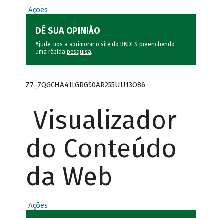
Ações
DÊ SUA OPINIÃO
Ajude-nos a aprimorar o site do BNDES preenchendo
uma rápida
pesquisa
.
Z7_7QGCHA41LGRG90AR255UU13O86
Visualizador
do Conteúdo
da Web
Ações