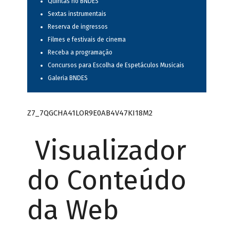
Quintas no BNDES
Sextas instrumentais
Reserva de ingressos
Filmes e festivais de cinema
Receba a programação
Concursos para Escolha de Espetáculos Musicais
Galeria BNDES
Z7_7QGCHA41LOR9E0AB4V47KI18M2
Visualizador
do Conteúdo
da Web