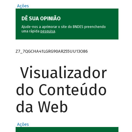
Ações
DÊ SUA OPINIÃO
Ajude-nos a aprimorar o site do BNDES preenchendo
uma rápida
pesquisa
.
Z7_7QGCHA41LGRG90AR255UU13O86
Visualizador
do Conteúdo
da Web
Ações