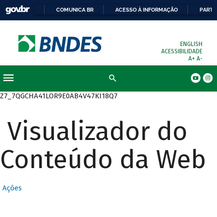
COMUNICA BR
ACESSO À INFORMAÇÃO
PARTI
ENGLISH
ACESSIBILIDADE
A+
A-
Busca
Z7_7QGCHA41LOR9E0AB4V47KI18Q7
Visualizador do
Conteúdo da Web
Ações