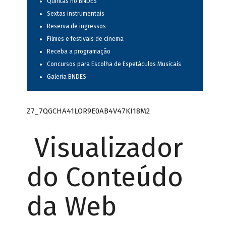
Quintas no BNDES
Sextas instrumentais
Reserva de ingressos
Filmes e festivais de cinema
Receba a programação
Concursos para Escolha de Espetáculos Musicais
Galeria BNDES
Z7_7QGCHA41LOR9E0AB4V47KI18M2
Visualizador
do Conteúdo
da Web