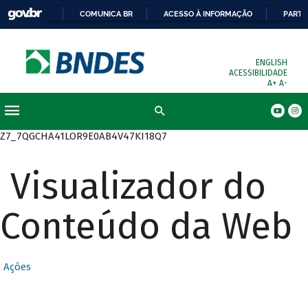
COMUNICA BR
ACESSO À INFORMAÇÃO
PARTI
ENGLISH
ACESSIBILIDADE
A+
A-
Busca
Z7_7QGCHA41LOR9E0AB4V47KI18Q7
Visualizador do
Conteúdo da Web
Ações