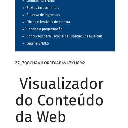
Quintas no BNDES
Sextas instrumentais
Reserva de ingressos
Filmes e festivais de cinema
Receba a programação
Concursos para Escolha de Espetáculos Musicais
Galeria BNDES
Z7_7QGCHA41LOR9E0AB4V47KI18M2
Visualizador
do Conteúdo
da Web