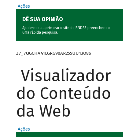
Ações
DÊ SUA OPINIÃO
Ajude-nos a aprimorar o site do BNDES preenchendo
uma rápida
pesquisa
.
Z7_7QGCHA41LGRG90AR255UU13O86
Visualizador
do Conteúdo
da Web
Ações