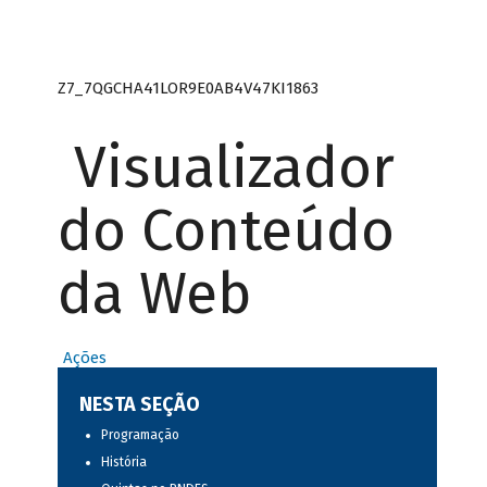
Z7_7QGCHA41LOR9E0AB4V47KI1863
Visualizador
do Conteúdo
da Web
Ações
NESTA SEÇÃO
Programação
História