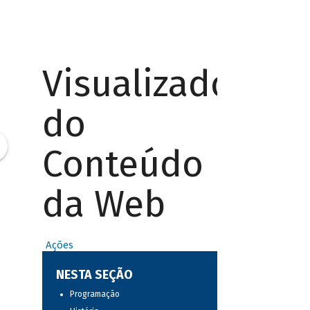
Visualizador
do
Conteúdo
da Web
Ações
NESTA SEÇÃO
Programação