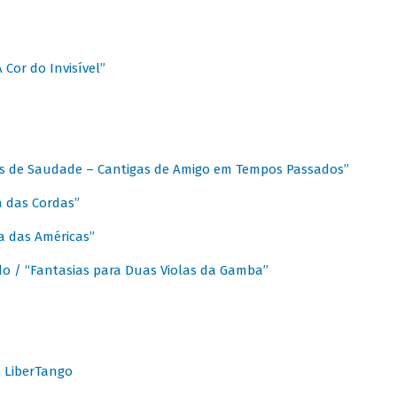
A Cor do Invisível”
as de Saudade – Cantigas de Amigo em Tempos Passados”
a das Cordas”
ca das Américas”
do / “Fantasias para Duas Violas da Gamba”
o LiberTango