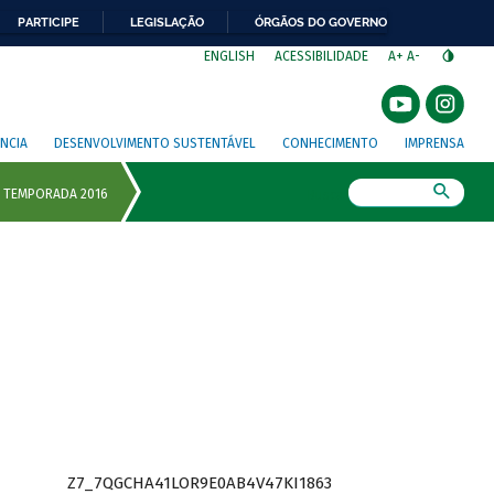
PARTICIPE
LEGISLAÇÃO
ÓRGÃOS DO GOVERNO
⁣
ENGLISH
ACESSIBILIDADE
A+
A-
NCIA
DESENVOLVIMENTO SUSTENTÁVEL
CONHECIMENTO
IMPRENSA
Busca
Z7_7QGCHA41LOR9E0AB4V47KI1863