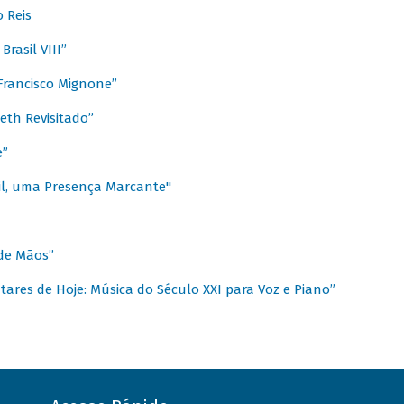
 Reis
rasil VIII”
rancisco Mignone”
reth Revisitado”
e”
sil, uma Presença Marcante"
 de Mãos”
ares de Hoje: Música do Século XXI para Voz e Piano”