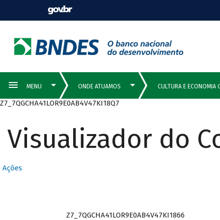
Z7_7QGCHA41LOR9E0AB4V47KI18Q7
Visualizador do 
Ações
Z7_7QGCHA41LOR9E0AB4V47KI1866