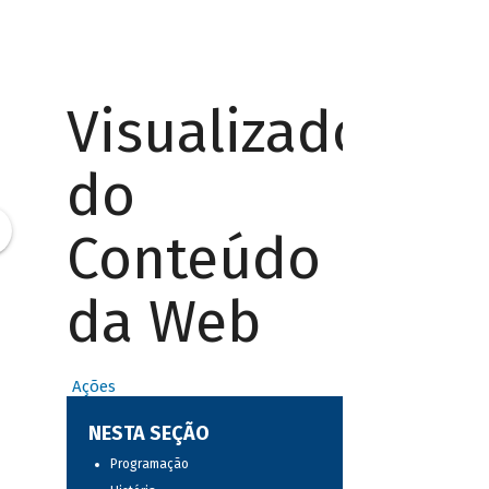
Visualizador
do
Conteúdo
da Web
Ações
NESTA SEÇÃO
Programação