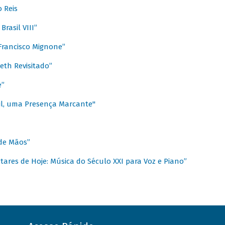
 Reis
rasil VIII”
rancisco Mignone”
reth Revisitado”
e”
sil, uma Presença Marcante"
 de Mãos”
ares de Hoje: Música do Século XXI para Voz e Piano”