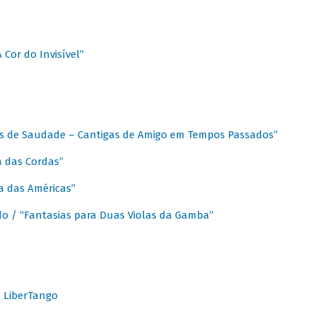
A Cor do Invisível”
as de Saudade – Cantigas de Amigo em Tempos Passados”
a das Cordas”
ca das Américas”
do / “Fantasias para Duas Violas da Gamba”
o LiberTango