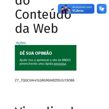
do
Conteúdo
da Web
Ações
DÊ SUA OPINIÃO
Ajude-nos a aprimorar o site do BNDES
preenchendo uma rápida
pesquisa
.
Z7_7QGCHA41LGRG90AR255UU13O86