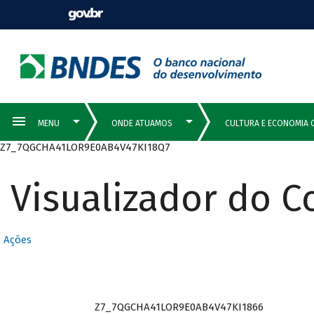
Z7_7QGCHA41LOR9E0AB4V47KI18Q7
Visualizador do 
Ações
Z7_7QGCHA41LOR9E0AB4V47KI1866