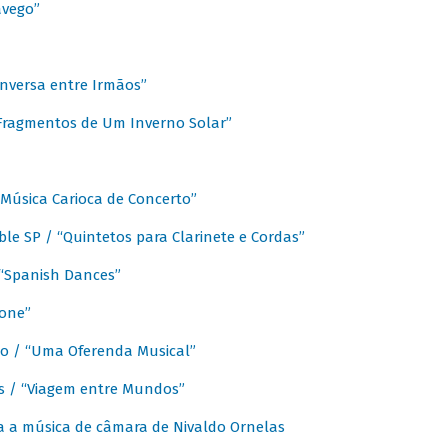
avego”
nversa entre Irmãos”
“Fragmentos de Um Inverno Solar”
Música Carioca de Concerto”
e SP / “Quintetos para Clarinete e Cordas”
/ “Spanish Dances”
fone”
lo / “Uma Oferenda Musical”
lis / “Viagem entre Mundos”
a a música de câmara de Nivaldo Ornelas