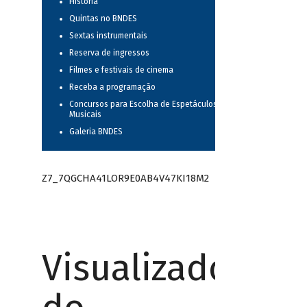
História
Quintas no BNDES
Sextas instrumentais
Reserva de ingressos
Filmes e festivais de cinema
Receba a programação
Concursos para Escolha de Espetáculos
Musicais
Galeria BNDES
Z7_7QGCHA41LOR9E0AB4V47KI18M2
Visualizador