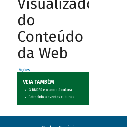
Visualizador
do
Conteúdo
da Web
Ações
VEJA TAMBÉM
O BNDES e o apoio à cultura
Patrocínio a eventos culturais