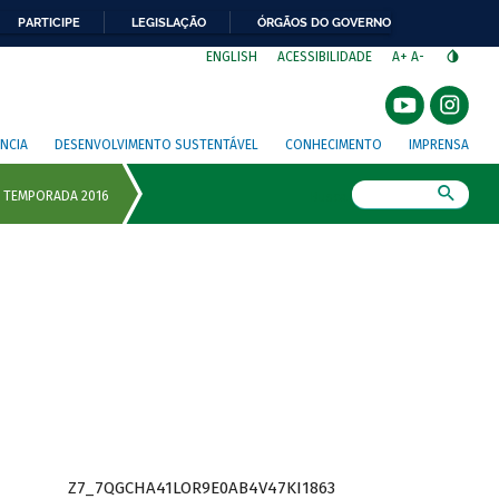
PARTICIPE
LEGISLAÇÃO
ÓRGÃOS DO GOVERNO
⁣
ENGLISH
ACESSIBILIDADE
A+
A-
NCIA
DESENVOLVIMENTO SUSTENTÁVEL
CONHECIMENTO
IMPRENSA
Busca
Z7_7QGCHA41LOR9E0AB4V47KI1863