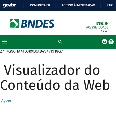
COMUNICA BR
ACESSO À INFORMAÇÃO
PARTI
ENGLISH
ACESSIBILIDADE
A+
A-
Busca
Z7_7QGCHA41LOR9E0AB4V47KI18Q7
Visualizador do
Conteúdo da Web
Ações