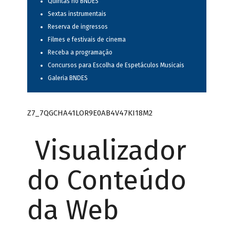
Quintas no BNDES
Sextas instrumentais
Reserva de ingressos
Filmes e festivais de cinema
Receba a programação
Concursos para Escolha de Espetáculos Musicais
Galeria BNDES
Z7_7QGCHA41LOR9E0AB4V47KI18M2
Visualizador
do Conteúdo
da Web