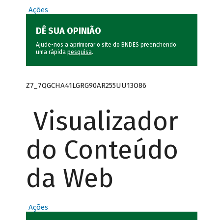
Ações
DÊ SUA OPINIÃO
Ajude-nos a aprimorar o site do BNDES preenchendo
uma rápida
pesquisa
.
Z7_7QGCHA41LGRG90AR255UU13O86
Visualizador
do Conteúdo
da Web
Ações