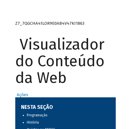
Z7_7QGCHA41LOR9E0AB4V47KI1863
Visualizador
do Conteúdo
da Web
Ações
NESTA SEÇÃO
Programação
História