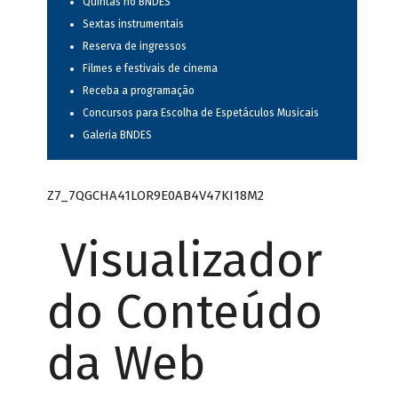
Quintas no BNDES
Sextas instrumentais
Reserva de ingressos
Filmes e festivais de cinema
Receba a programação
Concursos para Escolha de Espetáculos Musicais
Galeria BNDES
Z7_7QGCHA41LOR9E0AB4V47KI18M2
Visualizador
do Conteúdo
da Web