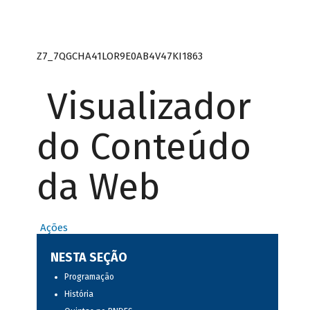
Z7_7QGCHA41LOR9E0AB4V47KI1863
Visualizador
do Conteúdo
da Web
Ações
NESTA SEÇÃO
Programação
História