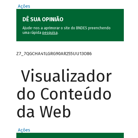
Ações
DÊ SUA OPINIÃO
Ajude-nos a aprimorar o site do BNDES preenchendo
uma rápida
pesquisa
.
Z7_7QGCHA41LGRG90AR255UU13O86
Visualizador
do Conteúdo
da Web
Ações