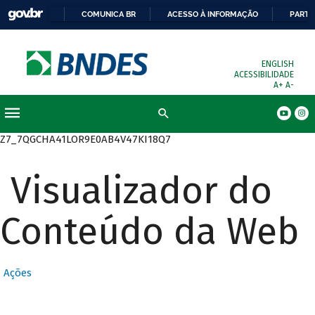
COMUNICA BR
ACESSO À INFORMAÇÃO
PARTI
ENGLISH
ACESSIBILIDADE
A+
A-
Busca
Z7_7QGCHA41LOR9E0AB4V47KI18Q7
Visualizador do
Conteúdo da Web
Ações