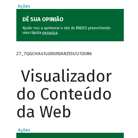
Ações
DÊ SUA OPINIÃO
Ajude-nos a aprimorar o site do BNDES preenchendo
uma rápida
pesquisa
.
Z7_7QGCHA41LGRG90AR255UU13O86
Visualizador
do Conteúdo
da Web
Ações