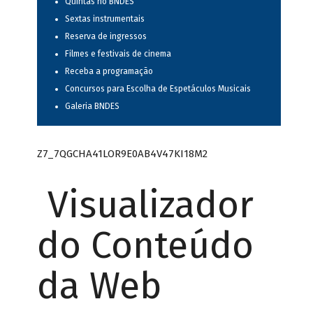
Quintas no BNDES
Sextas instrumentais
Reserva de ingressos
Filmes e festivais de cinema
Receba a programação
Concursos para Escolha de Espetáculos Musicais
Galeria BNDES
Z7_7QGCHA41LOR9E0AB4V47KI18M2
Visualizador
do Conteúdo
da Web