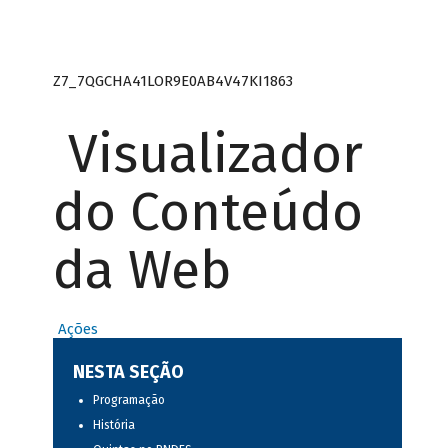
Z7_7QGCHA41LOR9E0AB4V47KI1863
Visualizador
do Conteúdo
da Web
Ações
NESTA SEÇÃO
Programação
História