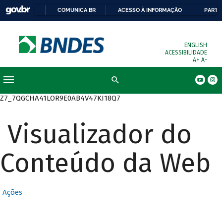
COMUNICA BR
ACESSO À INFORMAÇÃO
PARTI
ENGLISH
ACESSIBILIDADE
A+
A-
Busca
Z7_7QGCHA41LOR9E0AB4V47KI18Q7
Visualizador do
Conteúdo da Web
Ações