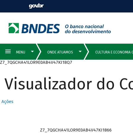
Z7_7QGCHA41LOR9E0AB4V47KI18Q7
Visualizador do 
Ações
Z7_7QGCHA41LOR9E0AB4V47KI1866