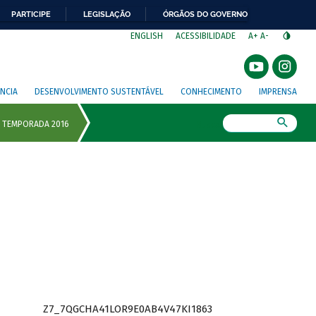
PARTICIPE
LEGISLAÇÃO
ÓRGÃOS DO GOVERNO
⁣
ENGLISH
ACESSIBILIDADE
A+
A-
NCIA
DESENVOLVIMENTO SUSTENTÁVEL
CONHECIMENTO
IMPRENSA
Busca
Z7_7QGCHA41LOR9E0AB4V47KI1863