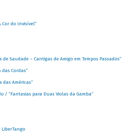
A Cor do Invisível”
as de Saudade – Cantigas de Amigo em Tempos Passados”
a das Cordas”
ca das Américas”
do / “Fantasias para Duas Violas da Gamba”
o LiberTango