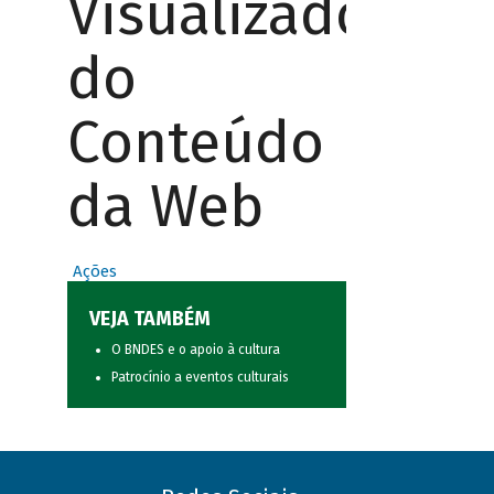
Visualizador
do
Conteúdo
da Web
Ações
VEJA TAMBÉM
O BNDES e o apoio à cultura
Patrocínio a eventos culturais