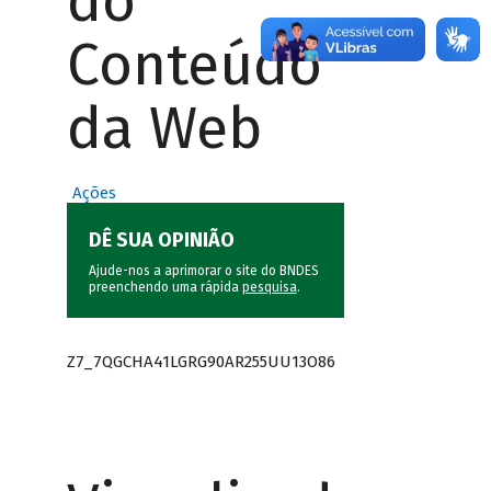
do
Conteúdo
da Web
Ações
DÊ SUA OPINIÃO
Ajude-nos a aprimorar o site do BNDES
preenchendo uma rápida
pesquisa
.
Z7_7QGCHA41LGRG90AR255UU13O86