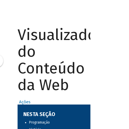
Visualizador
do
Conteúdo
da Web
Ações
NESTA SEÇÃO
Programação