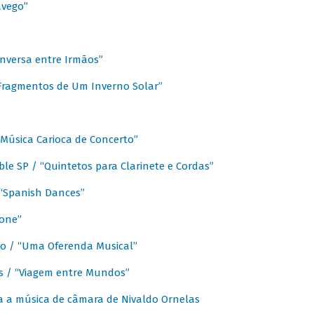
avego”
nversa entre Irmãos”
“Fragmentos de Um Inverno Solar”
Música Carioca de Concerto”
e SP / “Quintetos para Clarinete e Cordas”
/ “Spanish Dances”
fone”
lo / “Uma Oferenda Musical”
lis / “Viagem entre Mundos”
a a música de câmara de Nivaldo Ornelas