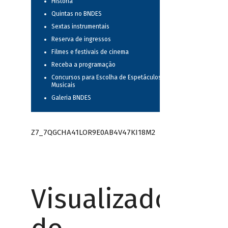
História
Quintas no BNDES
Sextas instrumentais
Reserva de ingressos
Filmes e festivais de cinema
Receba a programação
Concursos para Escolha de Espetáculos
Musicais
Galeria BNDES
Z7_7QGCHA41LOR9E0AB4V47KI18M2
Visualizador