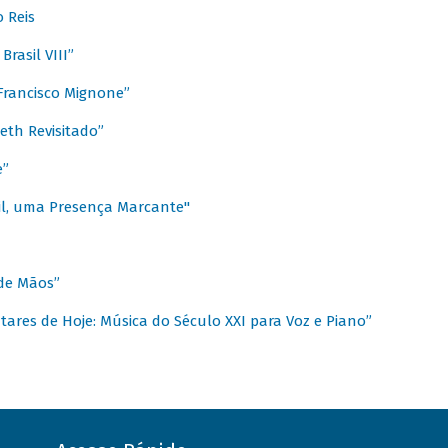
 Reis
rasil VIII”
rancisco Mignone”
reth Revisitado”
e”
sil, uma Presença Marcante"
 de Mãos”
ares de Hoje: Música do Século XXI para Voz e Piano”