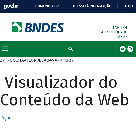
COMUNICA BR
ACESSO À INFORMAÇÃO
PARTI
ENGLISH
ACESSIBILIDADE
A+
A-
Busca
Z7_7QGCHA41LOR9E0AB4V47KI18Q7
Visualizador do
Conteúdo da Web
Ações