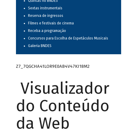
Quintas no BNDES
Sextas instrumentais
Reserva de ingressos
Filmes e festivais de cinema
Receba a programação
Concursos para Escolha de Espetáculos Musicais
Galeria BNDES
Z7_7QGCHA41LOR9E0AB4V47KI18M2
Visualizador
do Conteúdo
da Web