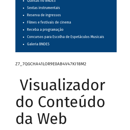
Quintas no BNDES
Sextas instrumentais
Reserva de ingressos
Filmes e festivais de cinema
Receba a programação
Concursos para Escolha de Espetáculos Musicais
Galeria BNDES
Z7_7QGCHA41LOR9E0AB4V47KI18M2
Visualizador
do Conteúdo
da Web