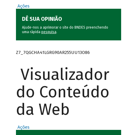
Ações
DÊ SUA OPINIÃO
Ajude-nos a aprimorar o site do BNDES preenchendo
uma rápida
pesquisa
.
Z7_7QGCHA41LGRG90AR255UU13O86
Visualizador
do Conteúdo
da Web
Ações