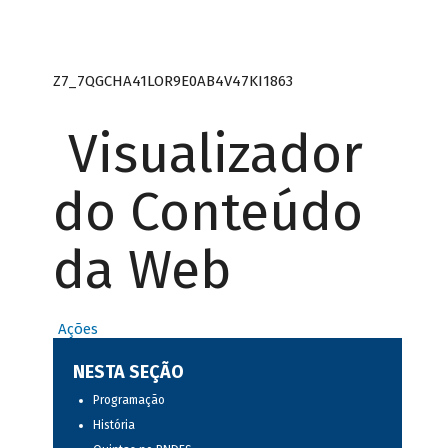
Z7_7QGCHA41LOR9E0AB4V47KI1863
Visualizador
do Conteúdo
da Web
Ações
NESTA SEÇÃO
Programação
História