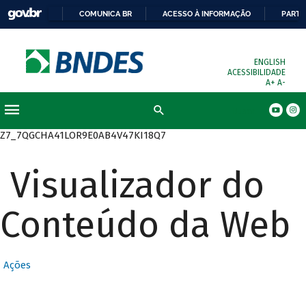
COMUNICA BR
ACESSO À INFORMAÇÃO
PARTI
ENGLISH
ACESSIBILIDADE
A+
A-
Busca
Z7_7QGCHA41LOR9E0AB4V47KI18Q7
Visualizador do
Conteúdo da Web
Ações