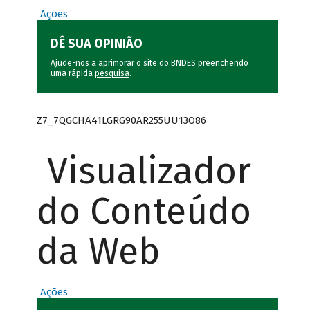
Ações
DÊ SUA OPINIÃO
Ajude-nos a aprimorar o site do BNDES preenchendo
uma rápida
pesquisa
.
Z7_7QGCHA41LGRG90AR255UU13O86
Visualizador
do Conteúdo
da Web
Ações