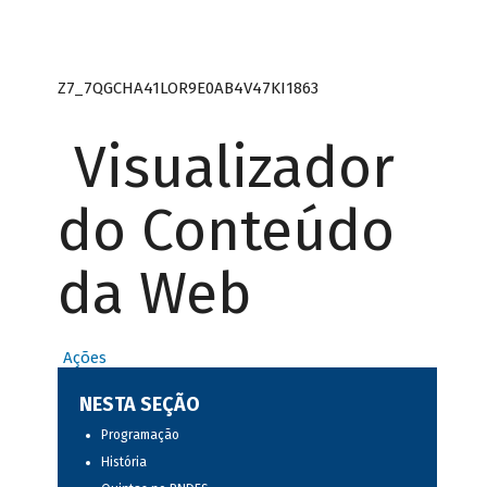
Z7_7QGCHA41LOR9E0AB4V47KI1863
Visualizador
do Conteúdo
da Web
Ações
NESTA SEÇÃO
Programação
História