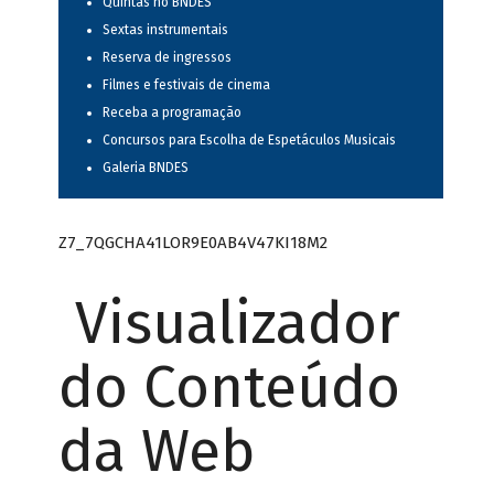
Quintas no BNDES
Sextas instrumentais
Reserva de ingressos
Filmes e festivais de cinema
Receba a programação
Concursos para Escolha de Espetáculos Musicais
Galeria BNDES
Z7_7QGCHA41LOR9E0AB4V47KI18M2
Visualizador
do Conteúdo
da Web