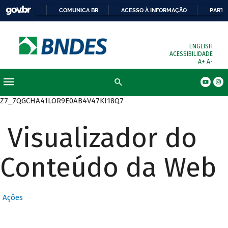
COMUNICA BR
ACESSO À INFORMAÇÃO
PARTI
ENGLISH
ACESSIBILIDADE
A+
A-
Busca
Z7_7QGCHA41LOR9E0AB4V47KI18Q7
Visualizador do
Conteúdo da Web
Ações