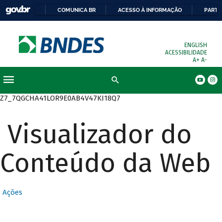
COMUNICA BR
ACESSO À INFORMAÇÃO
PARTI
ENGLISH
ACESSIBILIDADE
A+
A-
Busca
Z7_7QGCHA41LOR9E0AB4V47KI18Q7
Visualizador do
Conteúdo da Web
Ações