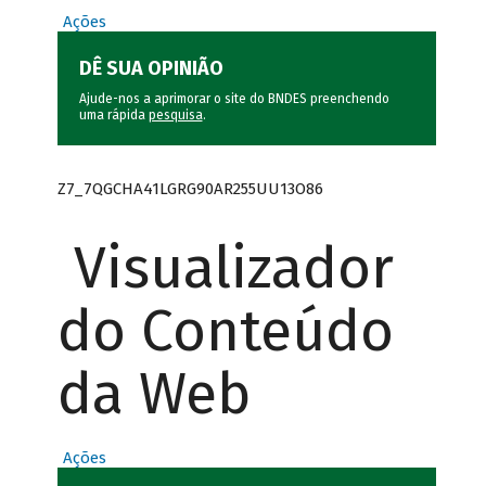
Ações
DÊ SUA OPINIÃO
Ajude-nos a aprimorar o site do BNDES preenchendo
uma rápida
pesquisa
.
Z7_7QGCHA41LGRG90AR255UU13O86
Visualizador
do Conteúdo
da Web
Ações