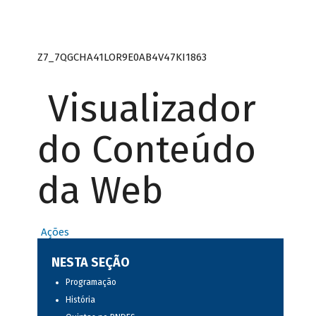
Z7_7QGCHA41LOR9E0AB4V47KI1863
Visualizador
do Conteúdo
da Web
Ações
NESTA SEÇÃO
Programação
História