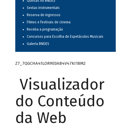
Quintas no BNDES
Sextas instrumentais
Reserva de ingressos
Filmes e festivais de cinema
Receba a programação
Concursos para Escolha de Espetáculos Musicais
Galeria BNDES
Z7_7QGCHA41LOR9E0AB4V47KI18M2
Visualizador
do Conteúdo
da Web