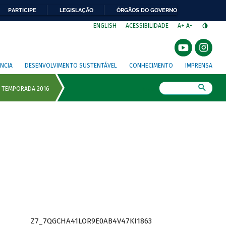
PARTICIPE
LEGISLAÇÃO
ÓRGÃOS DO GOVERNO
⁣
ENGLISH
ACESSIBILIDADE
A+
A-
NCIA
DESENVOLVIMENTO SUSTENTÁVEL
CONHECIMENTO
IMPRENSA
Busca
Z7_7QGCHA41LOR9E0AB4V47KI1863