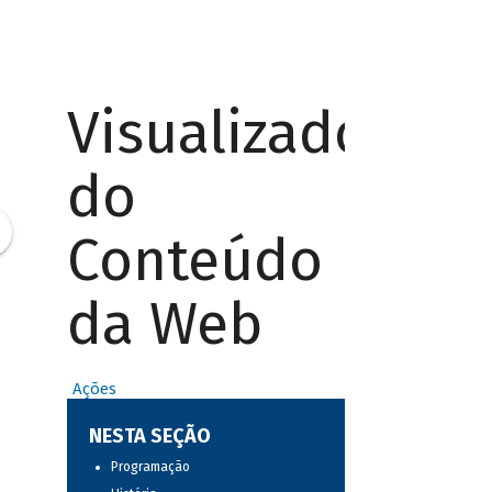
Visualizador
do
Conteúdo
da Web
Ações
NESTA SEÇÃO
Programação