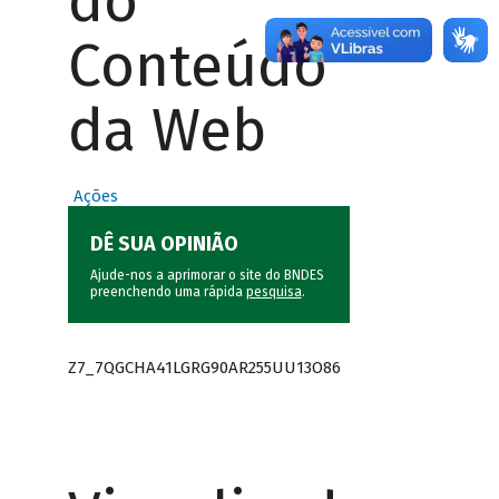
do
Conteúdo
da Web
Ações
DÊ SUA OPINIÃO
Ajude-nos a aprimorar o site do BNDES
preenchendo uma rápida
pesquisa
.
Z7_7QGCHA41LGRG90AR255UU13O86