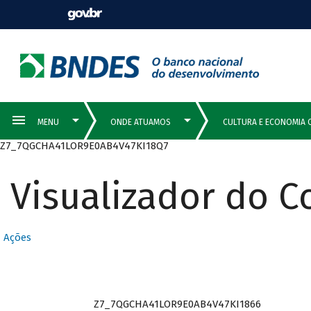
Z7_7QGCHA41LOR9E0AB4V47KI18Q7
Visualizador do 
Ações
Z7_7QGCHA41LOR9E0AB4V47KI1866