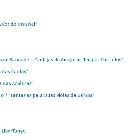
A Cor do Invisível”
as de Saudade – Cantigas de Amigo em Tempos Passados”
a das Cordas”
ca das Américas”
do / “Fantasias para Duas Violas da Gamba”
o LiberTango