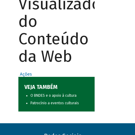
Visualizador
do
Conteúdo
da Web
Ações
VEJA TAMBÉM
O BNDES e o apoio à cultura
Patrocínio a eventos culturais