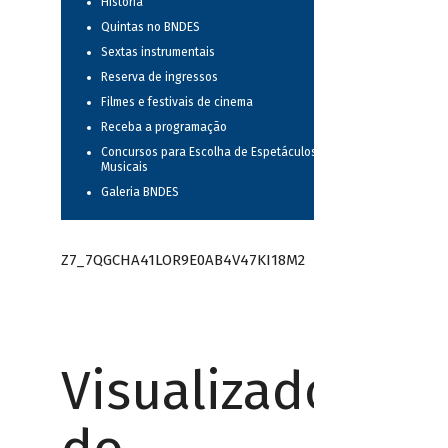
História
Quintas no BNDES
Sextas instrumentais
Reserva de ingressos
Filmes e festivais de cinema
Receba a programação
Concursos para Escolha de Espetáculos
Musicais
Galeria BNDES
Z7_7QGCHA41LOR9E0AB4V47KI18M2
Visualizador