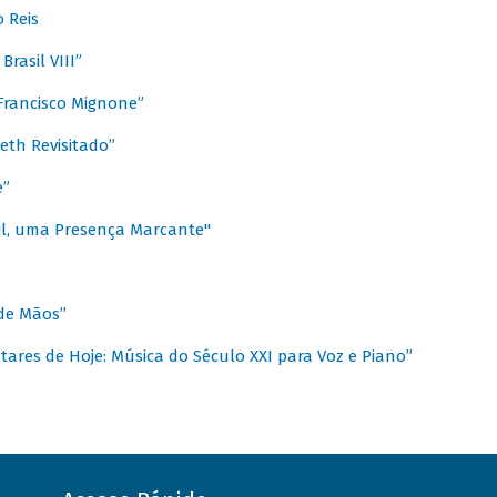
 Reis
rasil VIII”
rancisco Mignone”
reth Revisitado”
e”
sil, uma Presença Marcante"
 de Mãos”
ares de Hoje: Música do Século XXI para Voz e Piano”