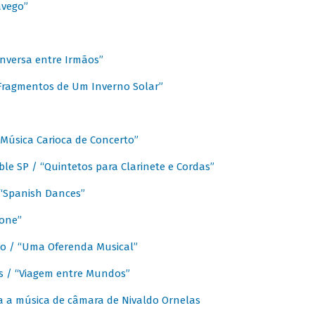
avego”
nversa entre Irmãos”
“Fragmentos de Um Inverno Solar”
Música Carioca de Concerto”
e SP / “Quintetos para Clarinete e Cordas”
/ “Spanish Dances”
fone”
lo / “Uma Oferenda Musical”
lis / “Viagem entre Mundos”
a a música de câmara de Nivaldo Ornelas