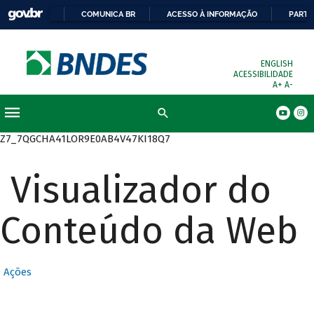
COMUNICA BR
ACESSO À INFORMAÇÃO
PARTI
ENGLISH
ACESSIBILIDADE
A+
A-
Busca
Z7_7QGCHA41LOR9E0AB4V47KI18Q7
Visualizador do
Conteúdo da Web
Ações