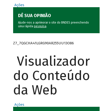
Ações
DÊ SUA OPINIÃO
Ajude-nos a aprimorar o site do BNDES preenchendo
uma rápida
pesquisa
.
Z7_7QGCHA41LGRG90AR255UU13O86
Visualizador
do Conteúdo
da Web
Ações