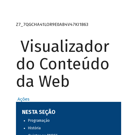
Z7_7QGCHA41LOR9E0AB4V47KI1863
Visualizador
do Conteúdo
da Web
Ações
NESTA SEÇÃO
Programação
História