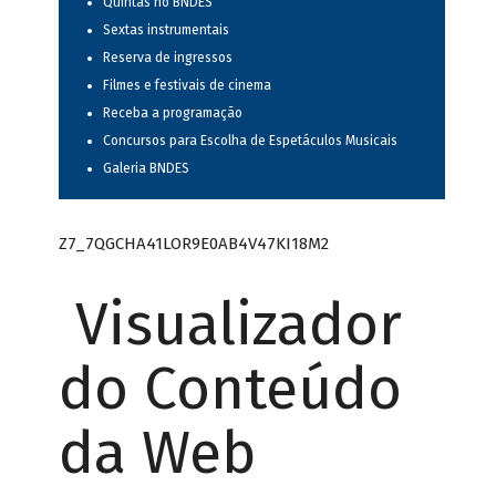
Quintas no BNDES
Sextas instrumentais
Reserva de ingressos
Filmes e festivais de cinema
Receba a programação
Concursos para Escolha de Espetáculos Musicais
Galeria BNDES
Z7_7QGCHA41LOR9E0AB4V47KI18M2
Visualizador
do Conteúdo
da Web