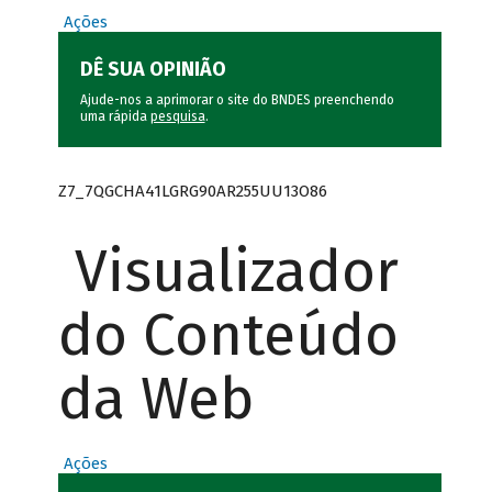
Ações
DÊ SUA OPINIÃO
Ajude-nos a aprimorar o site do BNDES preenchendo
uma rápida
pesquisa
.
Z7_7QGCHA41LGRG90AR255UU13O86
Visualizador
do Conteúdo
da Web
Ações