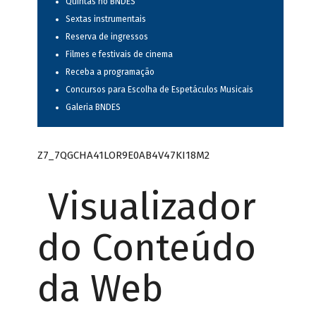
Quintas no BNDES
Sextas instrumentais
Reserva de ingressos
Filmes e festivais de cinema
Receba a programação
Concursos para Escolha de Espetáculos Musicais
Galeria BNDES
Z7_7QGCHA41LOR9E0AB4V47KI18M2
Visualizador
do Conteúdo
da Web