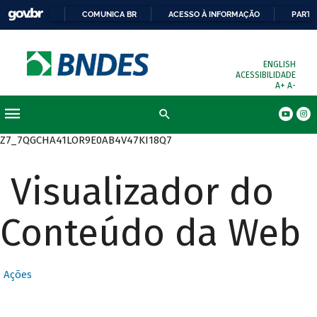
COMUNICA BR
ACESSO À INFORMAÇÃO
PARTI
ENGLISH
ACESSIBILIDADE
A+
A-
Busca
Z7_7QGCHA41LOR9E0AB4V47KI18Q7
Visualizador do
Conteúdo da Web
Ações