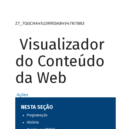
Z7_7QGCHA41LOR9E0AB4V47KI1863
Visualizador
do Conteúdo
da Web
Ações
NESTA SEÇÃO
Programação
História