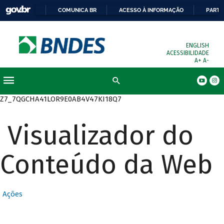
COMUNICA BR
ACESSO À INFORMAÇÃO
PARTI
ENGLISH
ACESSIBILIDADE
A+
A-
Busca
Z7_7QGCHA41LOR9E0AB4V47KI18Q7
Visualizador do
Conteúdo da Web
Ações