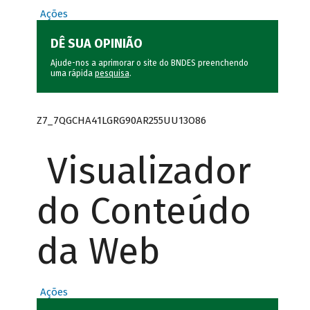
Ações
DÊ SUA OPINIÃO
Ajude-nos a aprimorar o site do BNDES preenchendo
uma rápida
pesquisa
.
Z7_7QGCHA41LGRG90AR255UU13O86
Visualizador
do Conteúdo
da Web
Ações