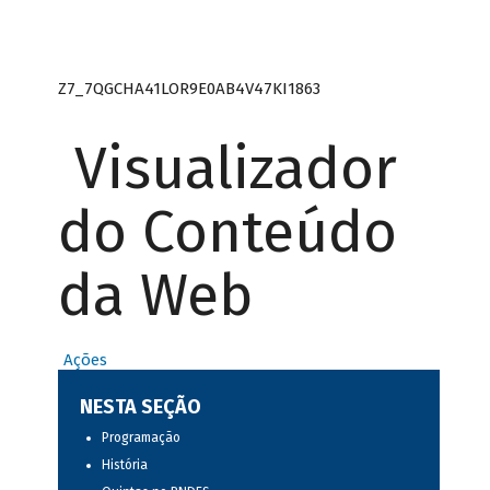
Z7_7QGCHA41LOR9E0AB4V47KI1863
Visualizador
do Conteúdo
da Web
Ações
NESTA SEÇÃO
Programação
História