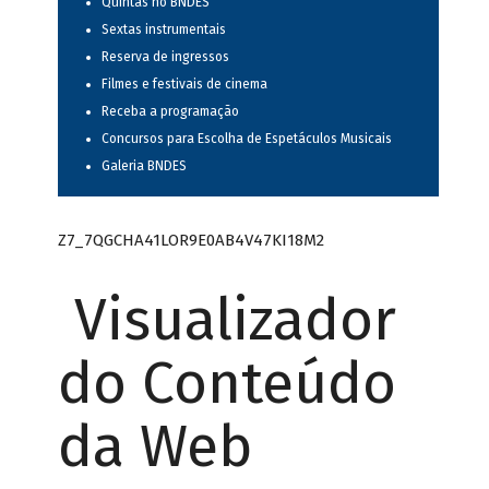
Quintas no BNDES
Sextas instrumentais
Reserva de ingressos
Filmes e festivais de cinema
Receba a programação
Concursos para Escolha de Espetáculos Musicais
Galeria BNDES
Z7_7QGCHA41LOR9E0AB4V47KI18M2
Visualizador
do Conteúdo
da Web