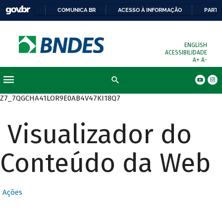
COMUNICA BR
ACESSO À INFORMAÇÃO
PARTI
ENGLISH
ACESSIBILIDADE
A+
A-
Busca
Z7_7QGCHA41LOR9E0AB4V47KI18Q7
Visualizador do
Conteúdo da Web
Ações