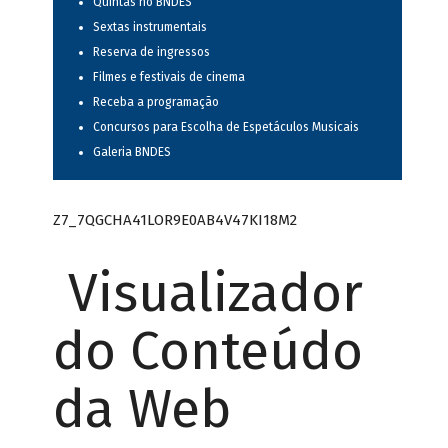
Quintas no BNDES
Sextas instrumentais
Reserva de ingressos
Filmes e festivais de cinema
Receba a programação
Concursos para Escolha de Espetáculos Musicais
Galeria BNDES
Z7_7QGCHA41LOR9E0AB4V47KI18M2
Visualizador
do Conteúdo
da Web