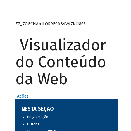
Z7_7QGCHA41LOR9E0AB4V47KI1863
Visualizador
do Conteúdo
da Web
Ações
NESTA SEÇÃO
Programação
História