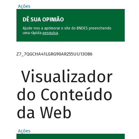
Ações
DÊ SUA OPINIÃO
Ajude-nos a aprimorar o site do BNDES preenchendo
uma rápida
pesquisa
.
Z7_7QGCHA41LGRG90AR255UU13O86
Visualizador
do Conteúdo
da Web
Ações