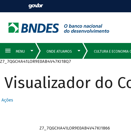
Z7_7QGCHA41LOR9E0AB4V47KI18Q7
Visualizador do 
Ações
Z7_7QGCHA41LOR9E0AB4V47KI1866