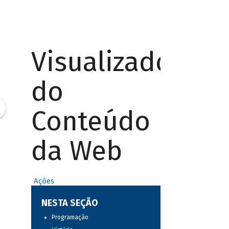
Visualizador
do
Conteúdo
da Web
Ações
NESTA SEÇÃO
Programação