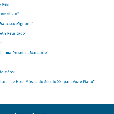
 Reis
rasil VIII”
rancisco Mignone”
reth Revisitado”
e”
sil, uma Presença Marcante"
 de Mãos”
ares de Hoje: Música do Século XXI para Voz e Piano”