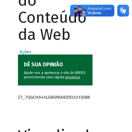
do
Conteúdo
da Web
Ações
DÊ SUA OPINIÃO
Ajude-nos a aprimorar o site do BNDES
preenchendo uma rápida
pesquisa
.
Z7_7QGCHA41LGRG90AR255UU13O86