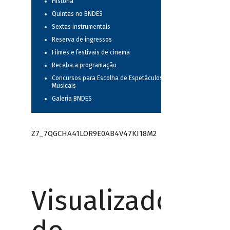
História
Quintas no BNDES
Sextas instrumentais
Reserva de ingressos
Filmes e festivais de cinema
Receba a programação
Concursos para Escolha de Espetáculos
Musicais
Galeria BNDES
Z7_7QGCHA41LOR9E0AB4V47KI18M2
Visualizador