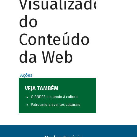
Visualizador
do
Conteúdo
da Web
Ações
VEJA TAMBÉM
O BNDES e o apoio à cultura
Patrocínio a eventos culturais