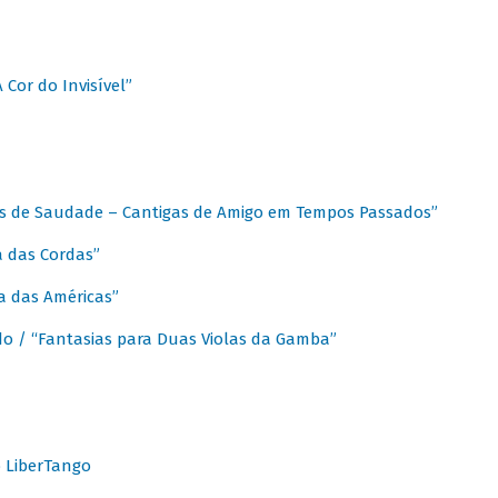
A Cor do Invisível”
as de Saudade – Cantigas de Amigo em Tempos Passados”
a das Cordas”
ca das Américas”
do / “Fantasias para Duas Violas da Gamba”
o LiberTango