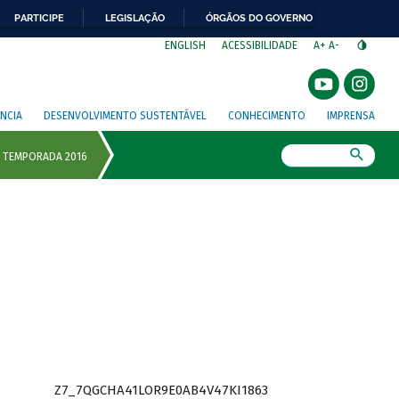
PARTICIPE
LEGISLAÇÃO
ÓRGÃOS DO GOVERNO
⁣
ENGLISH
ACESSIBILIDADE
A+
A-
NCIA
DESENVOLVIMENTO SUSTENTÁVEL
CONHECIMENTO
IMPRENSA
Busca
Z7_7QGCHA41LOR9E0AB4V47KI1863