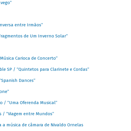
avego”
nversa entre Irmãos”
“Fragmentos de Um Inverno Solar”
Música Carioca de Concerto”
e SP / “Quintetos para Clarinete e Cordas”
/ “Spanish Dances”
fone”
lo / “Uma Oferenda Musical”
lis / “Viagem entre Mundos”
a a música de câmara de Nivaldo Ornelas