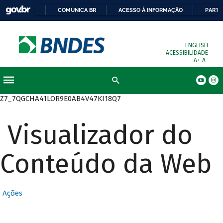
COMUNICA BR
ACESSO À INFORMAÇÃO
PARTI
ENGLISH
ACESSIBILIDADE
A+
A-
Busca
Z7_7QGCHA41LOR9E0AB4V47KI18Q7
Visualizador do
Conteúdo da Web
Ações