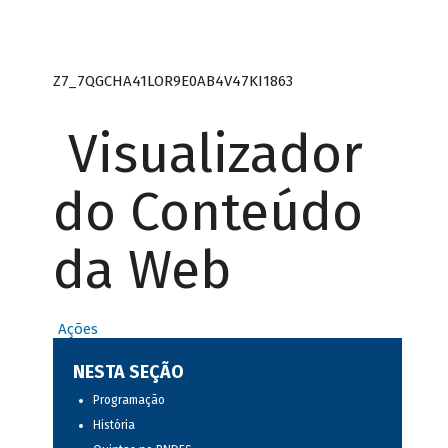
Z7_7QGCHA41LOR9E0AB4V47KI1863
Visualizador
do Conteúdo
da Web
Ações
NESTA SEÇÃO
Programação
História