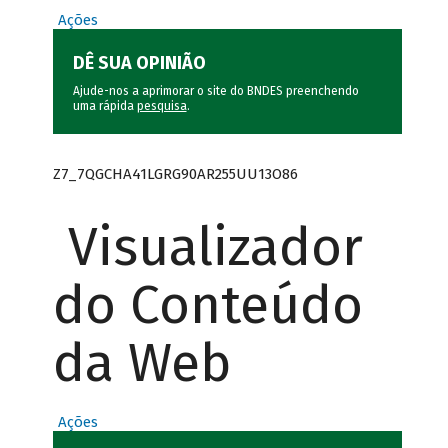
Ações
DÊ SUA OPINIÃO
Ajude-nos a aprimorar o site do BNDES preenchendo
uma rápida
pesquisa
.
Z7_7QGCHA41LGRG90AR255UU13O86
Visualizador
do Conteúdo
da Web
Ações