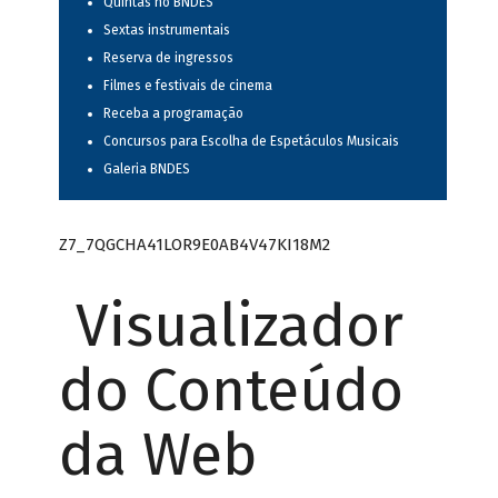
Quintas no BNDES
Sextas instrumentais
Reserva de ingressos
Filmes e festivais de cinema
Receba a programação
Concursos para Escolha de Espetáculos Musicais
Galeria BNDES
Z7_7QGCHA41LOR9E0AB4V47KI18M2
Visualizador
do Conteúdo
da Web