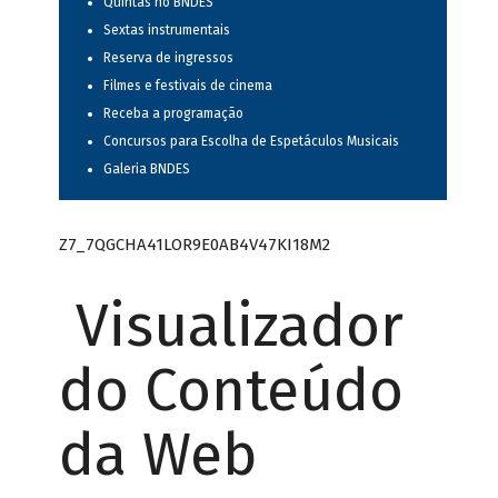
Quintas no BNDES
Sextas instrumentais
Reserva de ingressos
Filmes e festivais de cinema
Receba a programação
Concursos para Escolha de Espetáculos Musicais
Galeria BNDES
Z7_7QGCHA41LOR9E0AB4V47KI18M2
Visualizador
do Conteúdo
da Web