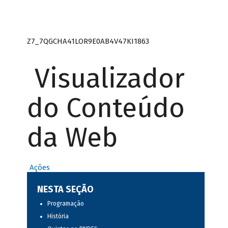
Z7_7QGCHA41LOR9E0AB4V47KI1863
Visualizador
do Conteúdo
da Web
Ações
NESTA SEÇÃO
Programação
História