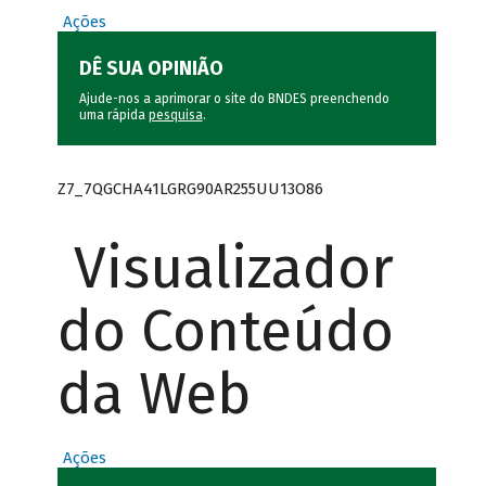
Ações
DÊ SUA OPINIÃO
Ajude-nos a aprimorar o site do BNDES preenchendo
uma rápida
pesquisa
.
Z7_7QGCHA41LGRG90AR255UU13O86
Visualizador
do Conteúdo
da Web
Ações