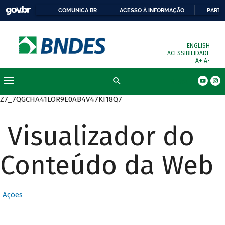
COMUNICA BR
ACESSO À INFORMAÇÃO
PARTI
ENGLISH
ACESSIBILIDADE
A+
A-
Busca
Z7_7QGCHA41LOR9E0AB4V47KI18Q7
Visualizador do
Conteúdo da Web
Ações