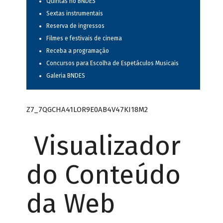
Quintas no BNDES
Sextas instrumentais
Reserva de ingressos
Filmes e festivais de cinema
Receba a programação
Concursos para Escolha de Espetáculos Musicais
Galeria BNDES
Z7_7QGCHA41LOR9E0AB4V47KI18M2
Visualizador
do Conteúdo
da Web