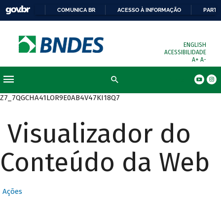
COMUNICA BR
ACESSO À INFORMAÇÃO
PARTI
ENGLISH
ACESSIBILIDADE
A+
A-
Busca
Z7_7QGCHA41LOR9E0AB4V47KI18Q7
Visualizador do
Conteúdo da Web
Ações