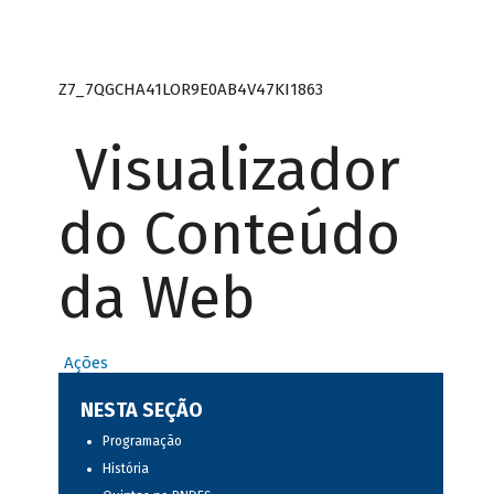
Z7_7QGCHA41LOR9E0AB4V47KI1863
Visualizador
do Conteúdo
da Web
Ações
NESTA SEÇÃO
Programação
História