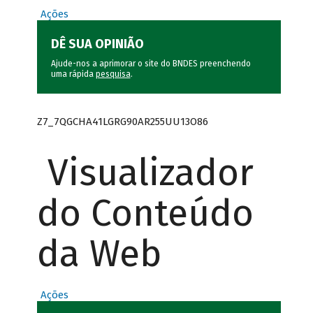
Ações
DÊ SUA OPINIÃO
Ajude-nos a aprimorar o site do BNDES preenchendo
uma rápida
pesquisa
.
Z7_7QGCHA41LGRG90AR255UU13O86
Visualizador
do Conteúdo
da Web
Ações