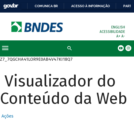
COMUNICA BR
ACESSO À INFORMAÇÃO
PARTI
ENGLISH
ACESSIBILIDADE
A+
A-
Busca
Z7_7QGCHA41LOR9E0AB4V47KI18Q7
Visualizador do
Conteúdo da Web
Ações