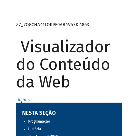
Z7_7QGCHA41LOR9E0AB4V47KI1863
Visualizador
do Conteúdo
da Web
Ações
NESTA SEÇÃO
Programação
História