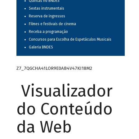
Quintas no BNDES
Sextas instrumentais
Reserva de ingressos
Filmes e festivais de cinema
Receba a programação
Concursos para Escolha de Espetáculos Musicais
Galeria BNDES
Z7_7QGCHA41LOR9E0AB4V47KI18M2
Visualizador
do Conteúdo
da Web