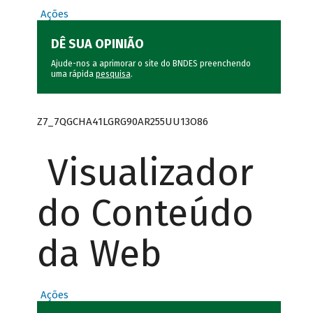
Ações
DÊ SUA OPINIÃO
Ajude-nos a aprimorar o site do BNDES preenchendo
uma rápida
pesquisa
.
Z7_7QGCHA41LGRG90AR255UU13O86
Visualizador
do Conteúdo
da Web
Ações