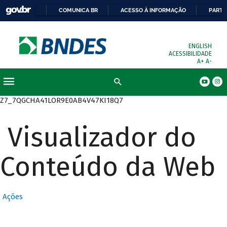
COMUNICA BR
ACESSO À INFORMAÇÃO
PARTI
ENGLISH
ACESSIBILIDADE
A+
A-
Busca
Z7_7QGCHA41LOR9E0AB4V47KI18Q7
Visualizador do
Conteúdo da Web
Ações