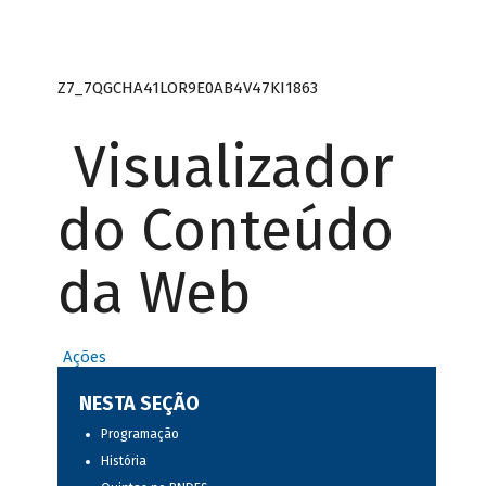
Z7_7QGCHA41LOR9E0AB4V47KI1863
Visualizador
do Conteúdo
da Web
Ações
NESTA SEÇÃO
Programação
História