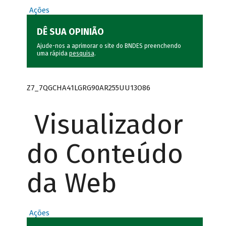
Ações
DÊ SUA OPINIÃO
Ajude-nos a aprimorar o site do BNDES preenchendo
uma rápida
pesquisa
.
Z7_7QGCHA41LGRG90AR255UU13O86
Visualizador
do Conteúdo
da Web
Ações