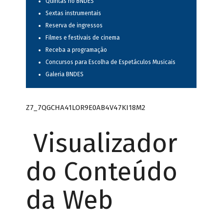
Quintas no BNDES
Sextas instrumentais
Reserva de ingressos
Filmes e festivais de cinema
Receba a programação
Concursos para Escolha de Espetáculos Musicais
Galeria BNDES
Z7_7QGCHA41LOR9E0AB4V47KI18M2
Visualizador
do Conteúdo
da Web