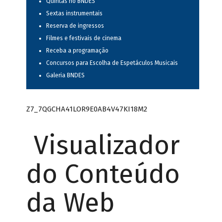
Quintas no BNDES
Sextas instrumentais
Reserva de ingressos
Filmes e festivais de cinema
Receba a programação
Concursos para Escolha de Espetáculos Musicais
Galeria BNDES
Z7_7QGCHA41LOR9E0AB4V47KI18M2
Visualizador
do Conteúdo
da Web