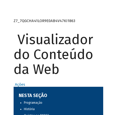
Z7_7QGCHA41LOR9E0AB4V47KI1863
Visualizador
do Conteúdo
da Web
Ações
NESTA SEÇÃO
Programação
História