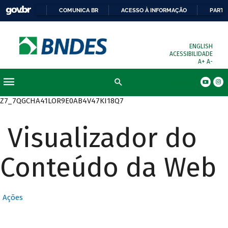
COMUNICA BR
ACESSO À INFORMAÇÃO
PARTI
ENGLISH
ACESSIBILIDADE
A+
A-
Busca
Z7_7QGCHA41LOR9E0AB4V47KI18Q7
Visualizador do
Conteúdo da Web
Ações