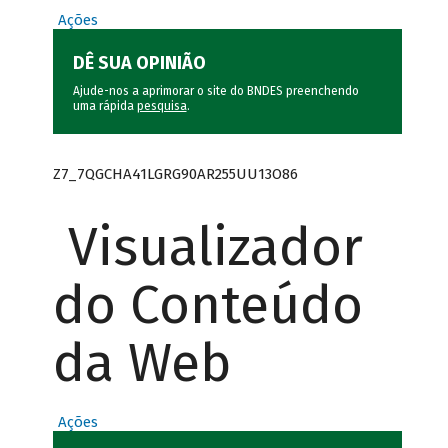
Ações
DÊ SUA OPINIÃO
Ajude-nos a aprimorar o site do BNDES preenchendo
uma rápida
pesquisa
.
Z7_7QGCHA41LGRG90AR255UU13O86
Visualizador
do Conteúdo
da Web
Ações