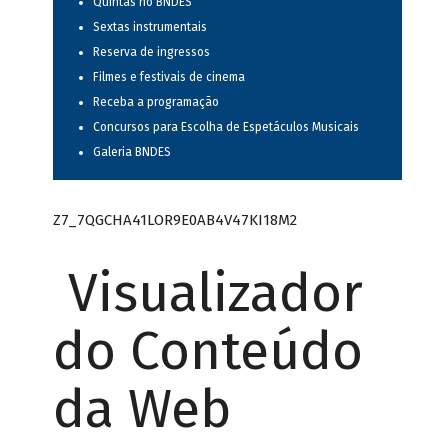
Quintas no BNDES
Sextas instrumentais
Reserva de ingressos
Filmes e festivais de cinema
Receba a programação
Concursos para Escolha de Espetáculos Musicais
Galeria BNDES
Z7_7QGCHA41LOR9E0AB4V47KI18M2
Visualizador
do Conteúdo
da Web