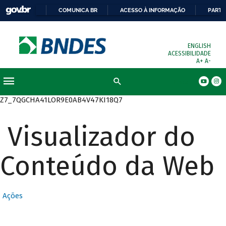
COMUNICA BR
ACESSO À INFORMAÇÃO
PARTI
ENGLISH
ACESSIBILIDADE
A+
A-
Busca
Z7_7QGCHA41LOR9E0AB4V47KI18Q7
Visualizador do
Conteúdo da Web
Ações