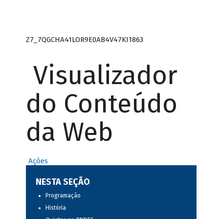
Z7_7QGCHA41LOR9E0AB4V47KI1863
Visualizador
do Conteúdo
da Web
Ações
NESTA SEÇÃO
Programação
História