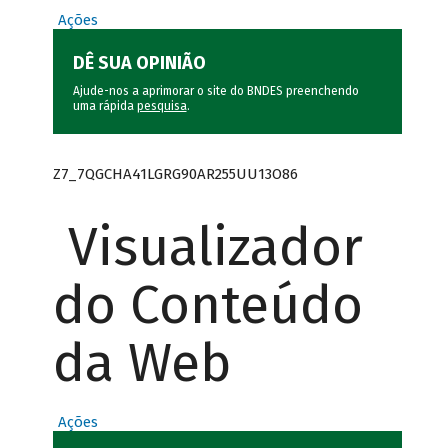
Ações
DÊ SUA OPINIÃO
Ajude-nos a aprimorar o site do BNDES preenchendo
uma rápida
pesquisa
.
Z7_7QGCHA41LGRG90AR255UU13O86
Visualizador
do Conteúdo
da Web
Ações