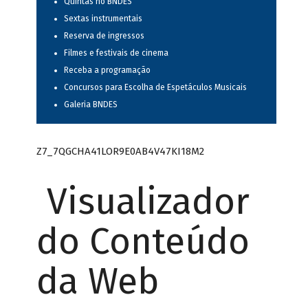
Quintas no BNDES
Sextas instrumentais
Reserva de ingressos
Filmes e festivais de cinema
Receba a programação
Concursos para Escolha de Espetáculos Musicais
Galeria BNDES
Z7_7QGCHA41LOR9E0AB4V47KI18M2
Visualizador
do Conteúdo
da Web