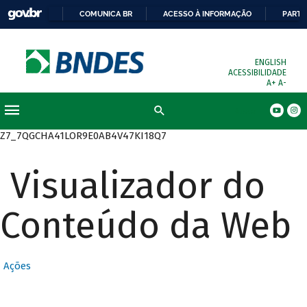
COMUNICA BR
ACESSO À INFORMAÇÃO
PARTI
ENGLISH
ACESSIBILIDADE
A+
A-
Busca
Z7_7QGCHA41LOR9E0AB4V47KI18Q7
Visualizador do
Conteúdo da Web
Ações