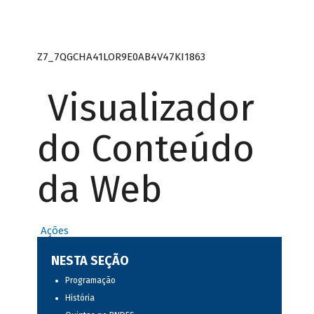
Z7_7QGCHA41LOR9E0AB4V47KI1863
Visualizador
do Conteúdo
da Web
Ações
NESTA SEÇÃO
Programação
História