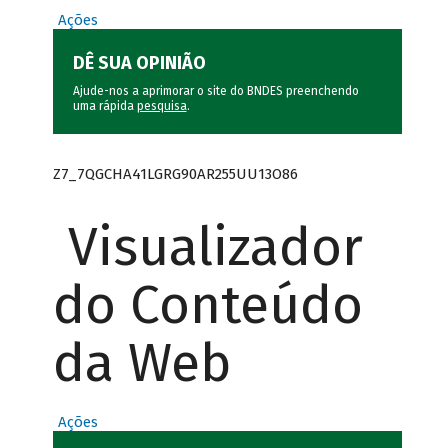
Ações
DÊ SUA OPINIÃO
Ajude-nos a aprimorar o site do BNDES preenchendo
uma rápida
pesquisa
.
Z7_7QGCHA41LGRG90AR255UU13O86
Visualizador
do Conteúdo
da Web
Ações