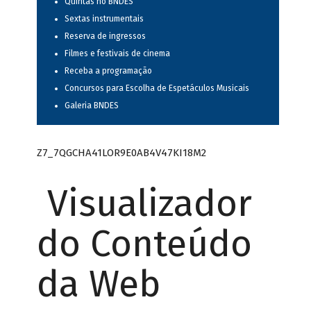
Quintas no BNDES
Sextas instrumentais
Reserva de ingressos
Filmes e festivais de cinema
Receba a programação
Concursos para Escolha de Espetáculos Musicais
Galeria BNDES
Z7_7QGCHA41LOR9E0AB4V47KI18M2
Visualizador
do Conteúdo
da Web