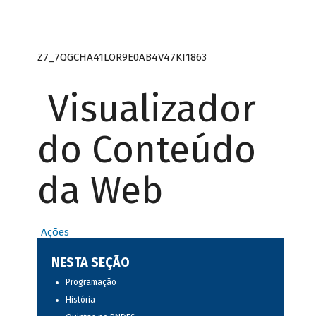
Z7_7QGCHA41LOR9E0AB4V47KI1863
Visualizador
do Conteúdo
da Web
Ações
NESTA SEÇÃO
Programação
História