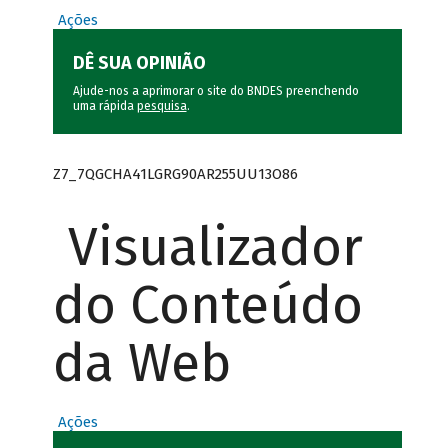
Ações
DÊ SUA OPINIÃO
Ajude-nos a aprimorar o site do BNDES preenchendo
uma rápida
pesquisa
.
Z7_7QGCHA41LGRG90AR255UU13O86
Visualizador
do Conteúdo
da Web
Ações