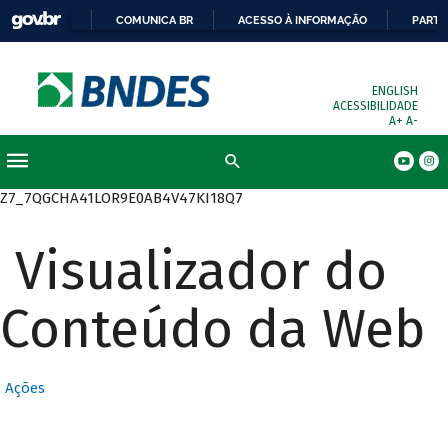
COMUNICA BR
ACESSO À INFORMAÇÃO
PARTI
ENGLISH
ACESSIBILIDADE
A+
A-
Busca
Z7_7QGCHA41LOR9E0AB4V47KI18Q7
Visualizador do
Conteúdo da Web
Ações