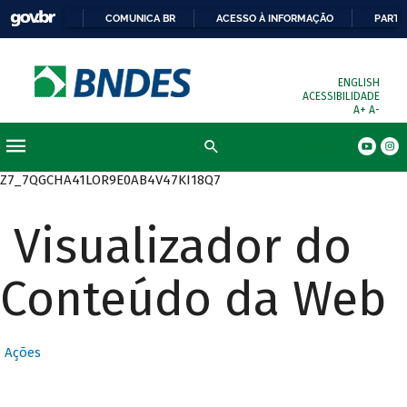
COMUNICA BR
ACESSO À INFORMAÇÃO
PARTI
ENGLISH
ACESSIBILIDADE
A+
A-
Busca
Z7_7QGCHA41LOR9E0AB4V47KI18Q7
Visualizador do
Conteúdo da Web
Ações