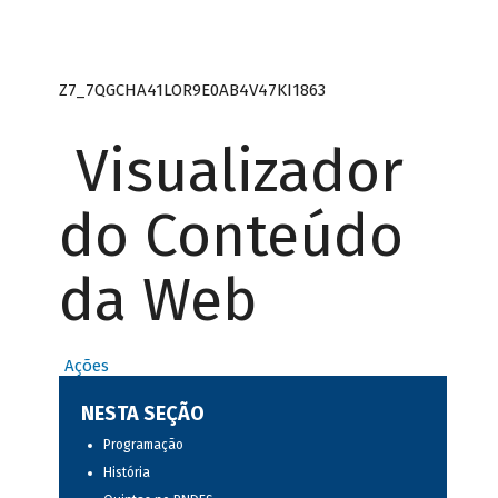
Z7_7QGCHA41LOR9E0AB4V47KI1863
Visualizador
do Conteúdo
da Web
Ações
NESTA SEÇÃO
Programação
História