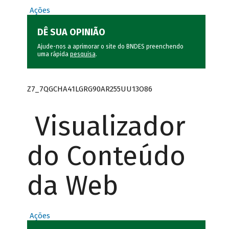
Ações
DÊ SUA OPINIÃO
Ajude-nos a aprimorar o site do BNDES preenchendo
uma rápida
pesquisa
.
Z7_7QGCHA41LGRG90AR255UU13O86
Visualizador
do Conteúdo
da Web
Ações