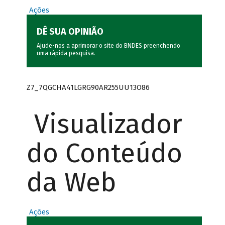
Ações
DÊ SUA OPINIÃO
Ajude-nos a aprimorar o site do BNDES preenchendo
uma rápida
pesquisa
.
Z7_7QGCHA41LGRG90AR255UU13O86
Visualizador
do Conteúdo
da Web
Ações