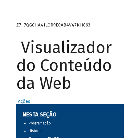
Z7_7QGCHA41LOR9E0AB4V47KI1863
Visualizador
do Conteúdo
da Web
Ações
NESTA SEÇÃO
Programação
História