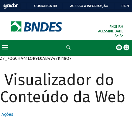
COMUNICA BR
ACESSO À INFORMAÇÃO
PARTI
ENGLISH
ACESSIBILIDADE
A+
A-
Busca
Z7_7QGCHA41LOR9E0AB4V47KI18Q7
Visualizador do
Conteúdo da Web
Ações