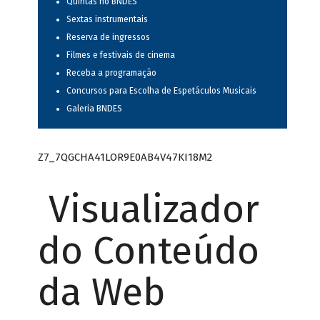
Quintas no BNDES
Sextas instrumentais
Reserva de ingressos
Filmes e festivais de cinema
Receba a programação
Concursos para Escolha de Espetáculos Musicais
Galeria BNDES
Z7_7QGCHA41LOR9E0AB4V47KI18M2
Visualizador
do Conteúdo
da Web