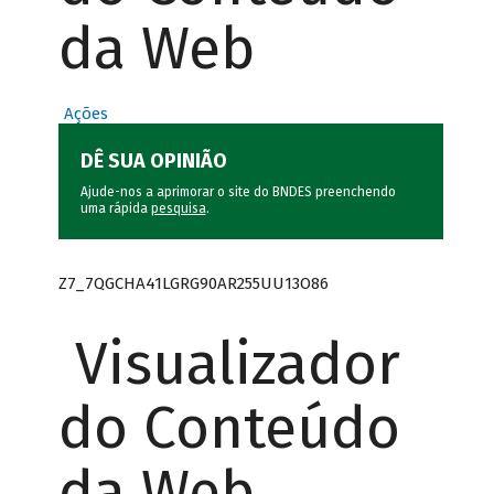
da Web
Ações
DÊ SUA OPINIÃO
Ajude-nos a aprimorar o site do BNDES preenchendo
uma rápida
pesquisa
.
Z7_7QGCHA41LGRG90AR255UU13O86
Visualizador
do Conteúdo
da Web