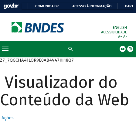
COMUNICA BR
ACESSO À INFORMAÇÃO
PARTI
ENGLISH
ACESSIBILIDADE
A+
A-
Busca
Z7_7QGCHA41LOR9E0AB4V47KI18Q7
Visualizador do
Conteúdo da Web
Ações