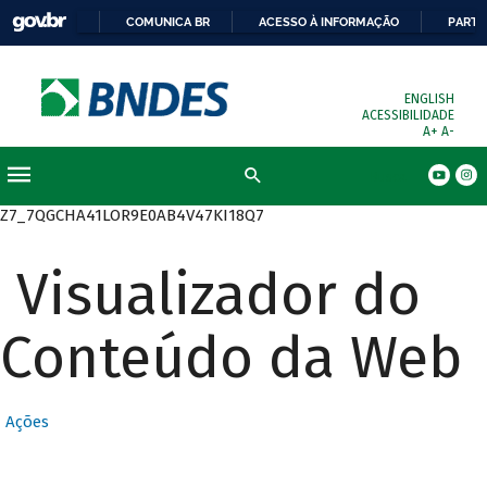
COMUNICA BR
ACESSO À INFORMAÇÃO
PARTI
ENGLISH
ACESSIBILIDADE
A+
A-
Busca
Z7_7QGCHA41LOR9E0AB4V47KI18Q7
Visualizador do
Conteúdo da Web
Ações