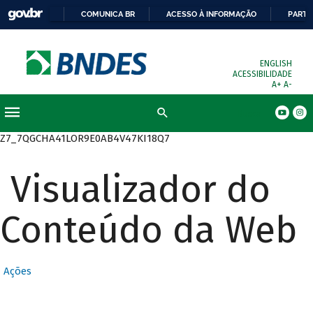
COMUNICA BR
ACESSO À INFORMAÇÃO
PARTI
ENGLISH
ACESSIBILIDADE
A+
A-
Busca
Z7_7QGCHA41LOR9E0AB4V47KI18Q7
Visualizador do
Conteúdo da Web
Ações