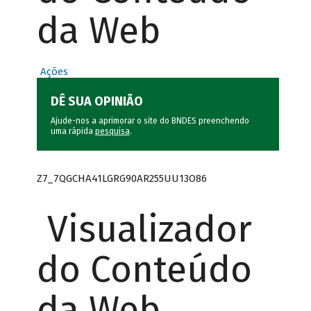
da Web
Ações
DÊ SUA OPINIÃO
Ajude-nos a aprimorar o site do BNDES preenchendo
uma rápida
pesquisa
.
Z7_7QGCHA41LGRG90AR255UU13O86
Visualizador
do Conteúdo
da Web