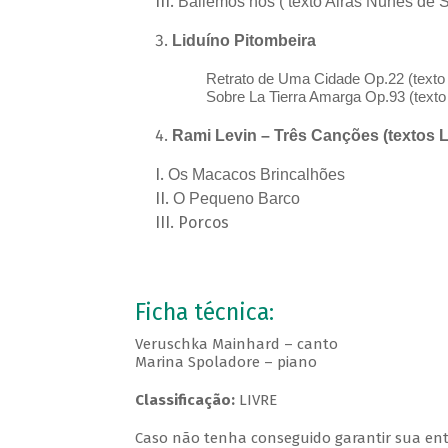
Bailemos nós ( texto Airas Nunes de 
Liduíno Pitombeira
Retrato de Uma Cidade Op.22 (text
Sobre La Tierra Amarga Op.93 (text
Rami Levin – Três Canções (textos 
Os Macacos Brincalhões
O Pequeno Barco
Porcos
Ficha técnica:
Veruschka Mainhard – canto
Marina Spoladore – piano
Classificação:
LIVRE
Caso não tenha conseguido garantir sua entr