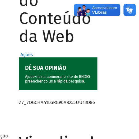
do
Conteúdo
da Web
Ações
DÊ SUA OPINIÃO
Ajude-nos a aprimorar o site do BNDES
preenchendo uma rápida
pesquisa
.
Z7_7QGCHA41LGRG90AR255UU13O86
pção