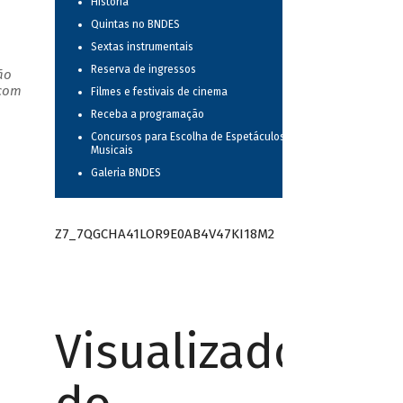
História
Quintas no BNDES
Sextas instrumentais
Reserva de ingressos
ão
 com
Filmes e festivais de cinema
Receba a programação
Concursos para Escolha de Espetáculos
Musicais
Galeria BNDES
Z7_7QGCHA41LOR9E0AB4V47KI18M2
Visualizador