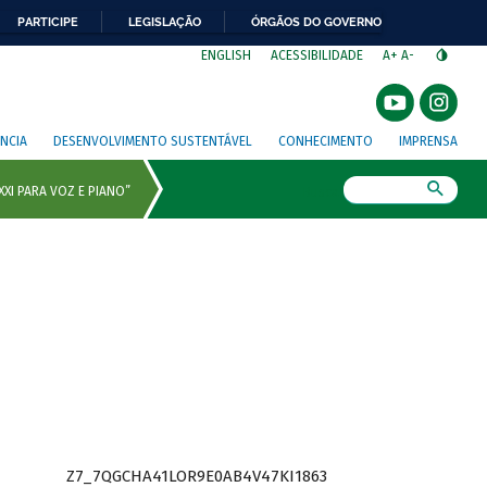
PARTICIPE
LEGISLAÇÃO
ÓRGÃOS DO GOVERNO
⁣
ENGLISH
ACESSIBILIDADE
A+
A-
NCIA
DESENVOLVIMENTO SUSTENTÁVEL
CONHECIMENTO
IMPRENSA
Busca
Z7_7QGCHA41LOR9E0AB4V47KI1863