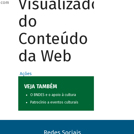
Visualizador
o com
do
Conteúdo
da Web
Ações
VEJA TAMBÉM
O BNDES e o apoio à cultura
Patrocínio a eventos culturais
Redes Sociais