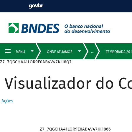
Z7_7QGCHA41LOR9E0AB4V47KI18Q7
Visualizador do 
Ações
Z7_7QGCHA41LOR9E0AB4V47KI1866