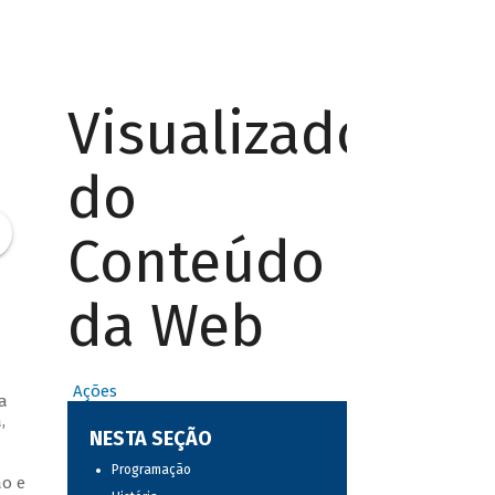
Visualizador
do
Conteúdo
da Web
Ações
a
,
NESTA SEÇÃO
Programação
ão e