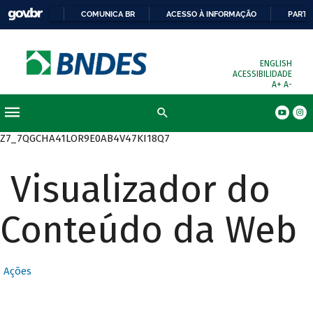
COMUNICA BR
ACESSO À INFORMAÇÃO
PARTI
ENGLISH
ACESSIBILIDADE
A+
A-
Busca
Z7_7QGCHA41LOR9E0AB4V47KI18Q7
Visualizador do
Conteúdo da Web
Ações