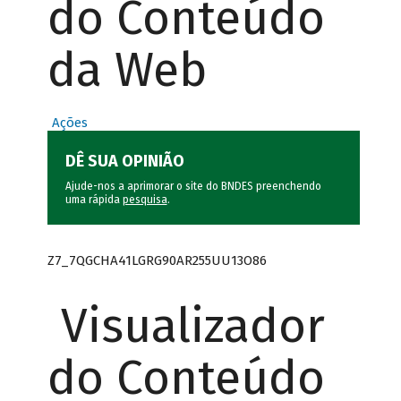
do Conteúdo
da Web
Ações
DÊ SUA OPINIÃO
Ajude-nos a aprimorar o site do BNDES preenchendo
uma rápida
pesquisa
.
Z7_7QGCHA41LGRG90AR255UU13O86
Visualizador
do Conteúdo