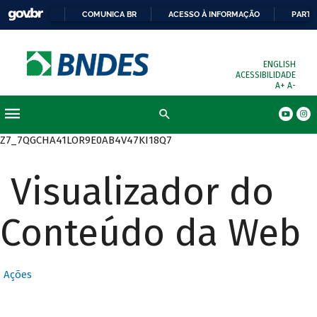
COMUNICA BR
ACESSO À INFORMAÇÃO
PARTI
ENGLISH
ACESSIBILIDADE
A+
A-
Busca
Z7_7QGCHA41LOR9E0AB4V47KI18Q7
Visualizador do
Conteúdo da Web
Ações