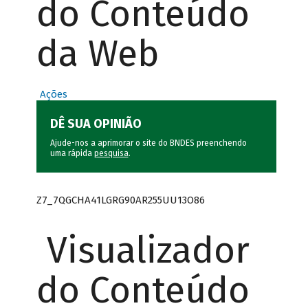
do Conteúdo
da Web
Ações
DÊ SUA OPINIÃO
Ajude-nos a aprimorar o site do BNDES preenchendo
uma rápida
pesquisa
.
Z7_7QGCHA41LGRG90AR255UU13O86
Visualizador
do Conteúdo