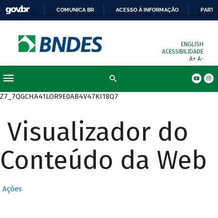
COMUNICA BR
ACESSO À INFORMAÇÃO
PARTI
ENGLISH
ACESSIBILIDADE
A+
A-
Busca
Z7_7QGCHA41LOR9E0AB4V47KI18Q7
Visualizador do
Conteúdo da Web
Ações