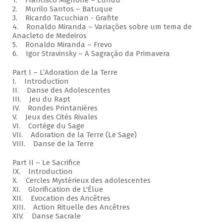
1. Francisco Mignone – Lundu
2. Murilo Santos – Batuque
3. Ricardo Tacuchian - Grafite
4. Ronaldo Miranda – Variações sobre um tema de
Anacleto de Medeiros
5. Ronaldo Miranda – Frevo
6. Igor Stravinsky – A Sagração da Primavera
Part I – L’Adoration de la Terre
I. Introduction
II. Danse des Adolescentes
III. Jeu du Rapt
IV. Rondes Printanières
V. Jeux des Cités Rivales
VI. Cortège du Sage
VII. Adoration de la Terre (Le Sage)
VIII. Danse de la Terre
Part II – Le Sacrifice
IX. Introduction
X. Cercles Mystérieux des adolescentes
XI. Glorification de L'Élue
XII. Evocation des Ancêtres
XIII. Action Rituelle des Ancêtres
XIV. Danse Sacrale