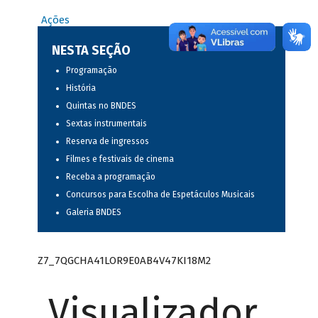
Ações
NESTA SEÇÃO
Programação
História
Quintas no BNDES
Sextas instrumentais
Reserva de ingressos
Filmes e festivais de cinema
Receba a programação
Concursos para Escolha de Espetáculos Musicais
Galeria BNDES
Z7_7QGCHA41LOR9E0AB4V47KI18M2
Visualizador