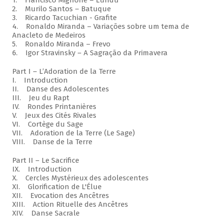
1. Francisco Mignone – Lundu
2. Murilo Santos – Batuque
3. Ricardo Tacuchian - Grafite
4. Ronaldo Miranda – Variações sobre um tema de
Anacleto de Medeiros
5. Ronaldo Miranda – Frevo
6. Igor Stravinsky – A Sagração da Primavera
Part I – L’Adoration de la Terre
I. Introduction
II. Danse des Adolescentes
III. Jeu du Rapt
IV. Rondes Printanières
V. Jeux des Cités Rivales
VI. Cortège du Sage
VII. Adoration de la Terre (Le Sage)
VIII. Danse de la Terre
Part II – Le Sacrifice
IX. Introduction
X. Cercles Mystérieux des adolescentes
XI. Glorification de L'Élue
XII. Evocation des Ancêtres
XIII. Action Rituelle des Ancêtres
XIV. Danse Sacrale