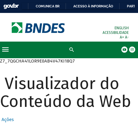
COMUNICA BR
ACESSO À INFORMAÇÃO
PARTI
ENGLISH
ACESSIBILIDADE
A+
A-
Busca
Z7_7QGCHA41LOR9E0AB4V47KI18Q7
Visualizador do
Conteúdo da Web
Ações