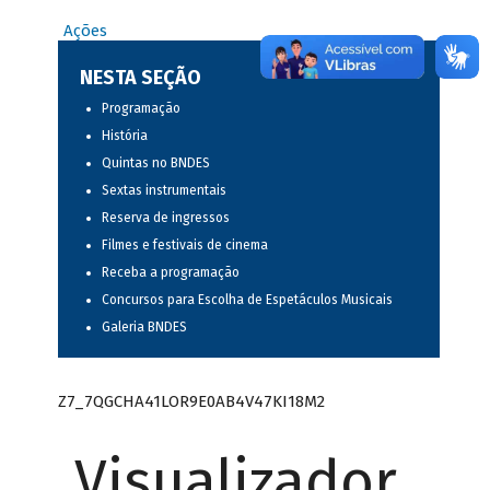
Ações
NESTA SEÇÃO
Programação
História
Quintas no BNDES
Sextas instrumentais
Reserva de ingressos
Filmes e festivais de cinema
Receba a programação
Concursos para Escolha de Espetáculos Musicais
Galeria BNDES
Z7_7QGCHA41LOR9E0AB4V47KI18M2
Visualizador