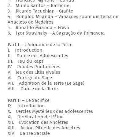
1. Francisco Mignone – Lundu
2. Murilo Santos – Batuque
3. Ricardo Tacuchian - Grafite
4. Ronaldo Miranda – Variações sobre um tema de
Anacleto de Medeiros
5. Ronaldo Miranda – Frevo
6. Igor Stravinsky – A Sagração da Primavera
Part I – L’Adoration de la Terre
I. Introduction
II. Danse des Adolescentes
III. Jeu du Rapt
IV. Rondes Printanières
V. Jeux des Cités Rivales
VI. Cortège du Sage
VII. Adoration de la Terre (Le Sage)
VIII. Danse de la Terre
Part II – Le Sacrifice
IX. Introduction
X. Cercles Mystérieux des adolescentes
XI. Glorification de L'Élue
XII. Evocation des Ancêtres
XIII. Action Rituelle des Ancêtres
XIV. Danse Sacrale