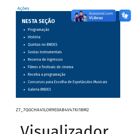
Ações
NESTA SEÇÃO
Programação
História
Quintas no BNDES
Sextas instrumentais
Reserva de ingressos
Filmes e festivais de cinema
Receba a programação
Concursos para Escolha de Espetáculos Musicais
Galeria BNDES
Z7_7QGCHA41LOR9E0AB4V47KI18M2
Visualizador