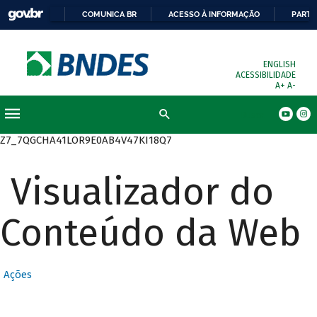
COMUNICA BR
ACESSO À INFORMAÇÃO
PARTI
ENGLISH
ACESSIBILIDADE
A+
A-
Busca
Z7_7QGCHA41LOR9E0AB4V47KI18Q7
Visualizador do
Conteúdo da Web
Ações