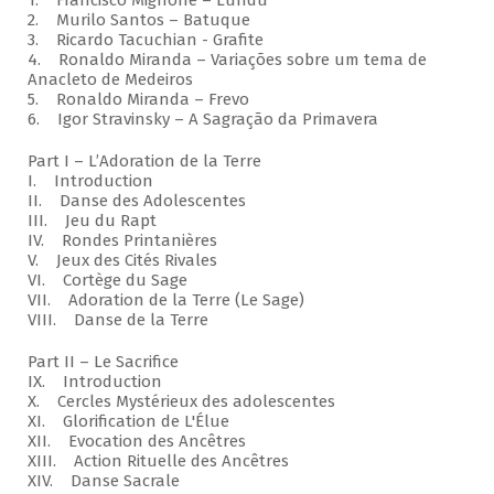
1. Francisco Mignone – Lundu
2. Murilo Santos – Batuque
3. Ricardo Tacuchian - Grafite
4. Ronaldo Miranda – Variações sobre um tema de
Anacleto de Medeiros
5. Ronaldo Miranda – Frevo
6. Igor Stravinsky – A Sagração da Primavera
Part I – L’Adoration de la Terre
I. Introduction
II. Danse des Adolescentes
III. Jeu du Rapt
IV. Rondes Printanières
V. Jeux des Cités Rivales
VI. Cortège du Sage
VII. Adoration de la Terre (Le Sage)
VIII. Danse de la Terre
Part II – Le Sacrifice
IX. Introduction
X. Cercles Mystérieux des adolescentes
XI. Glorification de L'Élue
XII. Evocation des Ancêtres
XIII. Action Rituelle des Ancêtres
XIV. Danse Sacrale