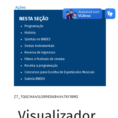
Ações
NESTA SEÇÃO
Programação
História
Quintas no BNDES
Sextas instrumentais
Reserva de ingressos
Filmes e festivais de cinema
Receba a programação
Concursos para Escolha de Espetáculos Musicais
Galeria BNDES
Z7_7QGCHA41LOR9E0AB4V47KI18M2
Visualizador