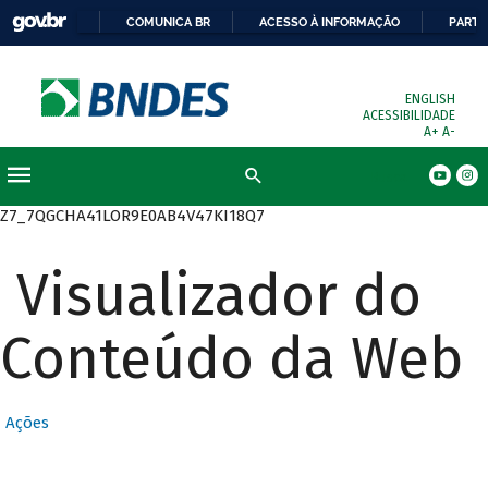
COMUNICA BR
ACESSO À INFORMAÇÃO
PARTI
ENGLISH
ACESSIBILIDADE
A+
A-
Busca
Z7_7QGCHA41LOR9E0AB4V47KI18Q7
Visualizador do
Conteúdo da Web
Ações