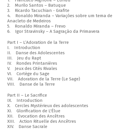
1. Francisco Mignone – Lundu
2. Murilo Santos – Batuque
3. Ricardo Tacuchian - Grafite
4. Ronaldo Miranda – Variações sobre um tema de
Anacleto de Medeiros
5. Ronaldo Miranda – Frevo
6. Igor Stravinsky – A Sagração da Primavera
Part I – L’Adoration de la Terre
I. Introduction
II. Danse des Adolescentes
III. Jeu du Rapt
IV. Rondes Printanières
V. Jeux des Cités Rivales
VI. Cortège du Sage
VII. Adoration de la Terre (Le Sage)
VIII. Danse de la Terre
Part II – Le Sacrifice
IX. Introduction
X. Cercles Mystérieux des adolescentes
XI. Glorification de L'Élue
XII. Evocation des Ancêtres
XIII. Action Rituelle des Ancêtres
XIV. Danse Sacrale