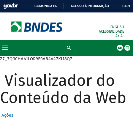
COMUNICA BR
ACESSO À INFORMAÇÃO
PARTI
ENGLISH
ACESSIBILIDADE
A+
A-
Busca
Z7_7QGCHA41LOR9E0AB4V47KI18Q7
Visualizador do
Conteúdo da Web
Ações