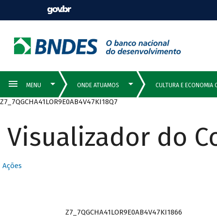
Z7_7QGCHA41LOR9E0AB4V47KI18Q7
Visualizador do 
Ações
Z7_7QGCHA41LOR9E0AB4V47KI1866