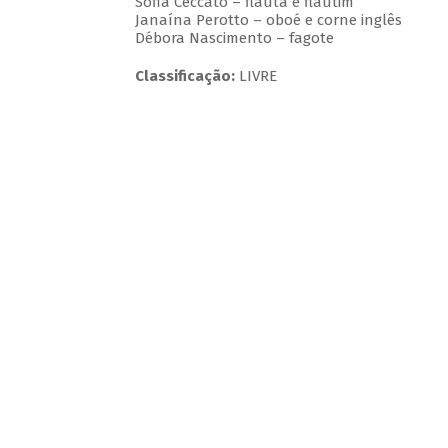
Sofia Ceccato – flauta e flautim
Janaína Perotto – oboé e corne inglês
Débora Nascimento – fagote
Classificação:
LIVRE