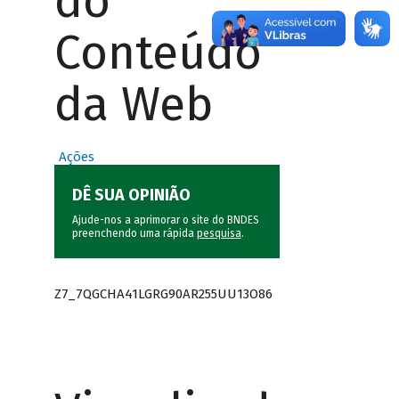
do
Conteúdo
da Web
Ações
DÊ SUA OPINIÃO
Ajude-nos a aprimorar o site do BNDES
preenchendo uma rápida
pesquisa
.
Z7_7QGCHA41LGRG90AR255UU13O86