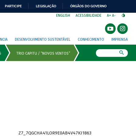
PARTICIPE
LEGISLAÇÃO
ÓRGÃOS DO GOVERNO
⁣
ENGLISH
ACESSIBILIDADE
A+
A-
NCIA
DESENVOLVIMENTO SUSTENTÁVEL
CONHECIMENTO
IMPRENSA
Busca
Z7_7QGCHA41LOR9E0AB4V47KI1863