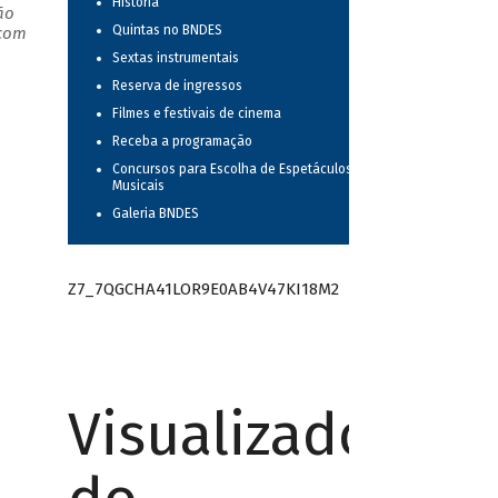
História
ão
Quintas no BNDES
 com
Sextas instrumentais
Reserva de ingressos
Filmes e festivais de cinema
Receba a programação
Concursos para Escolha de Espetáculos
Musicais
Galeria BNDES
Z7_7QGCHA41LOR9E0AB4V47KI18M2
Visualizador