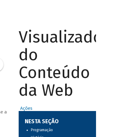
Visualizador
do
Conteúdo
da Web
Ações
se a
NESTA SEÇÃO
Programação