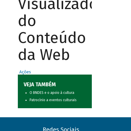
Visualizador
do
Conteúdo
da Web
Ações
VEJA TAMBÉM
O BNDES e o apoio à cultura
Patrocínio a eventos culturais
Redes Sociais