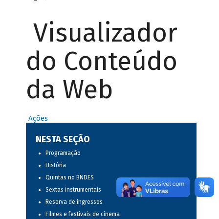
Visualizador
do Conteúdo
da Web
Ações
NESTA SEÇÃO
Programação
História
Quintas no BNDES
Sextas instrumentais
Reserva de ingressos
Filmes e festivais de cinema