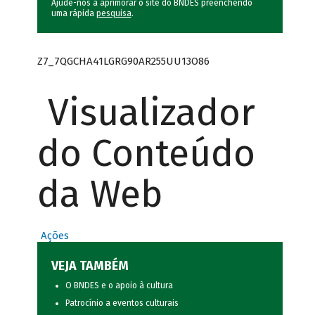
Ajude-nos a aprimorar o site do BNDES preenchendo
uma rápida
pesquisa
.
Z7_7QGCHA41LGRG90AR255UU13O86
Visualizador
do Conteúdo
da Web
Ações
VEJA TAMBÉM
O BNDES e o apoio à cultura
Patrocínio a eventos culturais