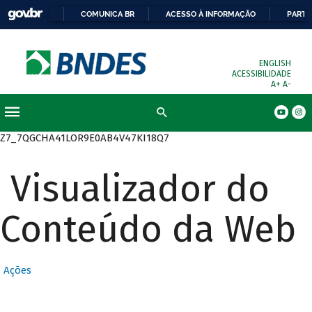
COMUNICA BR
ACESSO À INFORMAÇÃO
PARTI
ENGLISH
ACESSIBILIDADE
A+
A-
Busca
Z7_7QGCHA41LOR9E0AB4V47KI18Q7
Visualizador do
Conteúdo da Web
Ações