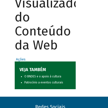
Visualizador
do
Conteúdo
da Web
Ações
VEJA TAMBÉM
O BNDES e o apoio à cultura
Patrocínio a eventos culturais
Redes Sociais