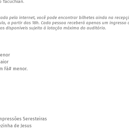
o Tacuchian.
ada pela internet, você pode encontrar bilhetes ainda na recepç
ulo, a partir das 18h. Cada pessoa receberá apenas um ingresso
s disponíveis sujeito à lotação máxima do auditório.
Menor
aior
em Fá# menor.
 Impressões Seresteiras
rezinha de Jesus