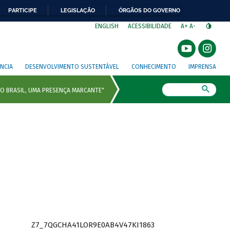
PARTICIPE
LEGISLAÇÃO
ÓRGÃOS DO GOVERNO
⁣
ENGLISH
ACESSIBILIDADE
A+
A-
NCIA
DESENVOLVIMENTO SUSTENTÁVEL
CONHECIMENTO
IMPRENSA
Busca
Z7_7QGCHA41LOR9E0AB4V47KI1863