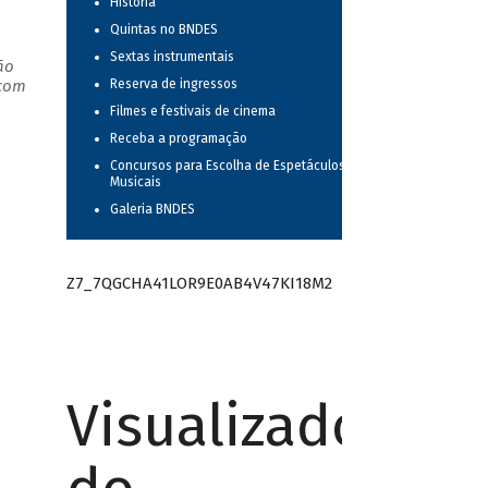
História
Quintas no BNDES
Sextas instrumentais
ão
 com
Reserva de ingressos
Filmes e festivais de cinema
Receba a programação
Concursos para Escolha de Espetáculos
Musicais
Galeria BNDES
Z7_7QGCHA41LOR9E0AB4V47KI18M2
Visualizador