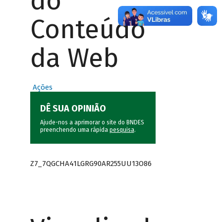
do
Conteúdo
da Web
Ações
DÊ SUA OPINIÃO
Ajude-nos a aprimorar o site do BNDES
preenchendo uma rápida
pesquisa
.
Z7_7QGCHA41LGRG90AR255UU13O86