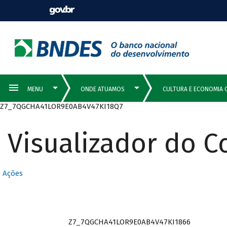
Z7_7QGCHA41LOR9E0AB4V47KI18Q7
Visualizador do 
Ações
Z7_7QGCHA41LOR9E0AB4V47KI1866