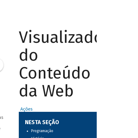
Visualizador
do
Conteúdo
da Web
Ações
a
as
NESTA SEÇÃO
e
Programação