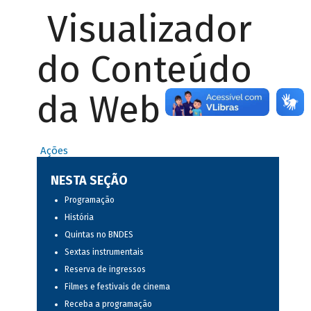
Visualizador
do Conteúdo
da Web
Ações
NESTA SEÇÃO
Programação
História
Quintas no BNDES
Sextas instrumentais
Reserva de ingressos
Filmes e festivais de cinema
Receba a programação