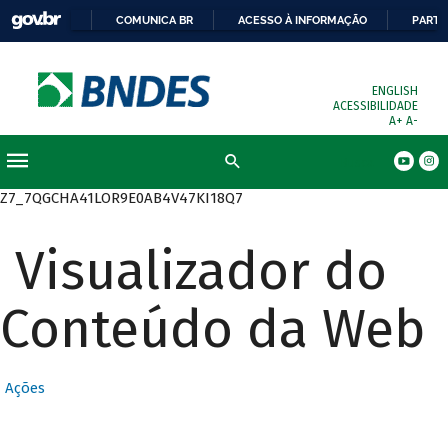
COMUNICA BR
ACESSO À INFORMAÇÃO
PARTI
ENGLISH
ACESSIBILIDADE
A+
A-
Busca
Z7_7QGCHA41LOR9E0AB4V47KI18Q7
Visualizador do
Conteúdo da Web
Ações