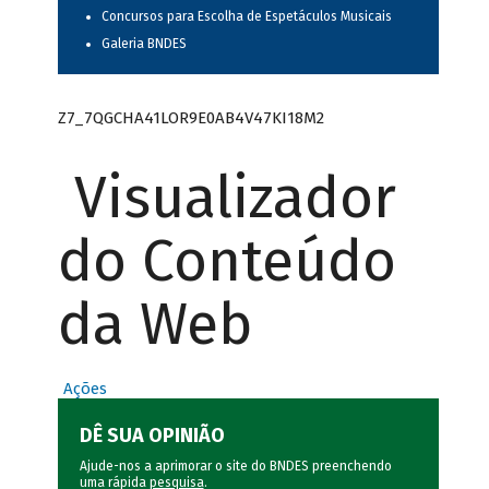
Concursos para Escolha de Espetáculos Musicais
Galeria BNDES
Z7_7QGCHA41LOR9E0AB4V47KI18M2
Visualizador
do Conteúdo
da Web
Ações
DÊ SUA OPINIÃO
Ajude-nos a aprimorar o site do BNDES preenchendo
uma rápida
pesquisa
.